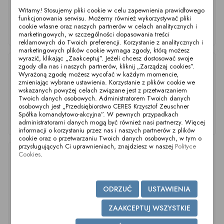
Witamy! Stosujemy pliki cookie w celu zapewnienia prawidłowego
funkcjonowania serwisu. Możemy również wykorzystywać pliki
cookie własne oraz naszych partnerów w celach analitycznych i
Uszczelka TC DN65
Uszczelka TC DN32
Uszczelka TC DN15
marketingowych, w szczególności dopasowania treści
DIN SIL-L
DIN SIL-L
DIN SIL-L
reklamowych do Twoich preferencji. Korzystanie z analitycznych i
marketingowych plików cookie wymaga zgody, którą możesz
wyrazić, klikając „Zaakceptuj”. Jeżeli chcesz dostosować swoje
zgody dla nas i naszych partnerów, kliknij „Zarządzaj cookies”.
Wyrażoną zgodę możesz wycofać w każdym momencie,
zmieniając wybrane ustawienia. Korzystanie z plików cookie we
wskazanych powyżej celach związane jest z przetwarzaniem
Twoich danych osobowych. Administratorem Twoich danych
osobowych jest „Przedsiębiorstwo CERES Krzysztof Zeuschner
Spółka komandytowo-akcyjna”. W pewnych przypadkach
Uszczelka TC DN25
Uszczelka TC DN10
Uszczelka TC DN40
administratorami danych mogą być również nasi partnerzy. Więcej
DIN SIL-L
DIN SIL-L
DIN SIL-L
informacji o korzystaniu przez nas i naszych partnerów z plików
cookie oraz o przetwarzaniu Twoich danych osobowych, w tym o
przysługujących Ci uprawnieniach, znajdziesz w naszej
Polityce
Cookies
.
ODRZUĆ
USTAWIENIA
ZAAKCEPTUJ WSZYSTKIE
Uszczelka TC DN80
Uszczelka TC DN20
DIN SIL-L
DIN SIL-L