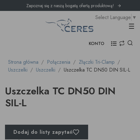
Zapoznaj się z naszą bogatą ofertą produktową!
Select Language
▼
Prz
☰
KONTO
Strona główna
Połączenia
Złączki Tri-Clamp
Uszczelki
Uszczelki
Uszczelka TC DN50 DIN SIL-L
Uszczelka TC DN50 DIN
SIL-L
Dodaj do listy zapytań