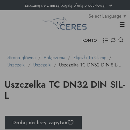
Zapoznaj się z naszą bogatą ofertą produktową!
Select Language
▼
Prz
☰
KONTO
Strona główna
Połączenia
Złączki Tri-Clamp
Uszczelki
Uszczelki
Uszczelka TC DN32 DIN SIL-L
Uszczelka TC DN32 DIN SIL-
L
Dodaj do listy zapytań