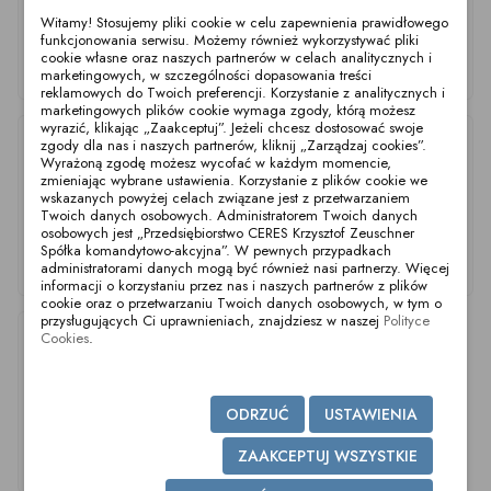
Witamy! Stosujemy pliki cookie w celu zapewnienia prawidłowego
funkcjonowania serwisu. Możemy również wykorzystywać pliki
cookie własne oraz naszych partnerów w celach analitycznych i
Uszczelka TC DN65
Uszczelka TC DN15
Uszczelka TC DN25
marketingowych, w szczególności dopasowania treści
DIN SIL-L
DIN SIL-L
DIN SIL-L
reklamowych do Twoich preferencji. Korzystanie z analitycznych i
marketingowych plików cookie wymaga zgody, którą możesz
wyrazić, klikając „Zaakceptuj”. Jeżeli chcesz dostosować swoje
zgody dla nas i naszych partnerów, kliknij „Zarządzaj cookies”.
Wyrażoną zgodę możesz wycofać w każdym momencie,
zmieniając wybrane ustawienia. Korzystanie z plików cookie we
wskazanych powyżej celach związane jest z przetwarzaniem
Twoich danych osobowych. Administratorem Twoich danych
osobowych jest „Przedsiębiorstwo CERES Krzysztof Zeuschner
Spółka komandytowo-akcyjna”. W pewnych przypadkach
Uszczelka TC DN10
Uszczelka TC DN40
Uszczelka TC DN80
administratorami danych mogą być również nasi partnerzy. Więcej
DIN SIL-L
DIN SIL-L
DIN SIL-L
informacji o korzystaniu przez nas i naszych partnerów z plików
cookie oraz o przetwarzaniu Twoich danych osobowych, w tym o
przysługujących Ci uprawnieniach, znajdziesz w naszej
Polityce
Cookies
.
ODRZUĆ
USTAWIENIA
ZAAKCEPTUJ WSZYSTKIE
Uszczelka TC DN20
Uszczelka TC DN50
DIN SIL-L
DIN SIL-L