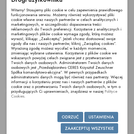
Witamy! Stosujemy pliki cookie w celu zapewnienia prawidłowego
funkcjonowania serwisu. Możemy również wykorzystywać pliki
cookie własne oraz naszych partnerów w celach analitycznych i
marketingowych, w szczególności dopasowania treści
Uszczelka TC DN65
Uszczelka TC DN32
Uszczelka TC DN15
reklamowych do Twoich preferencji. Korzystanie z analitycznych i
DIN SIL-L
DIN SIL-L
DIN SIL-L
marketingowych plików cookie wymaga zgody, którą możesz
wyrazić, klikając „Zaakceptuj”. Jeżeli chcesz dostosować swoje
zgody dla nas i naszych partnerów, kliknij „Zarządzaj cookies”.
Wyrażoną zgodę możesz wycofać w każdym momencie,
zmieniając wybrane ustawienia. Korzystanie z plików cookie we
wskazanych powyżej celach związane jest z przetwarzaniem
Twoich danych osobowych. Administratorem Twoich danych
osobowych jest „Przedsiębiorstwo CERES Krzysztof Zeuschner
Spółka komandytowo-akcyjna”. W pewnych przypadkach
administratorami danych mogą być również nasi partnerzy. Więcej
Uszczelka TC DN25
Uszczelka TC DN10
Uszczelka TC DN40
informacji o korzystaniu przez nas i naszych partnerów z plików
DIN SIL-L
DIN SIL-L
DIN SIL-L
cookie oraz o przetwarzaniu Twoich danych osobowych, w tym o
przysługujących Ci uprawnieniach, znajdziesz w naszej
Polityce
Cookies
.
ODRZUĆ
USTAWIENIA
ZAAKCEPTUJ WSZYSTKIE
Uszczelka TC DN80
Uszczelka TC DN20