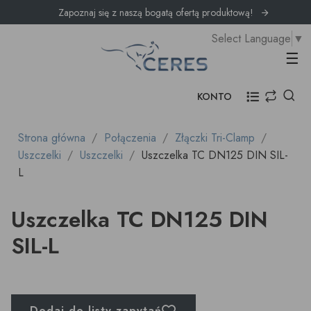
Zapoznaj się z naszą bogatą ofertą produktową!
Select Language
▼
Prz
☰
KONTO
Strona główna
Połączenia
Złączki Tri-Clamp
Uszczelki
Uszczelki
Uszczelka TC DN125 DIN SIL-
L
Uszczelka TC DN125 DIN
SIL-L
Dodaj do listy zapytań