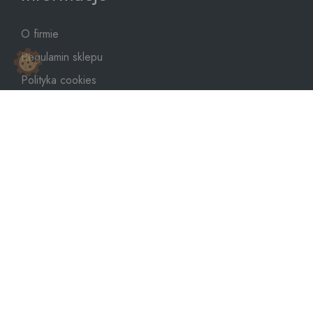
O firmie
Regulamin sklepu
Polityka cookies
Polityka prywatności
Mapa strony
sklep@dozbiornika.pl
+48 601 273 367
Copyright © 2026
WeNet Group S.A.