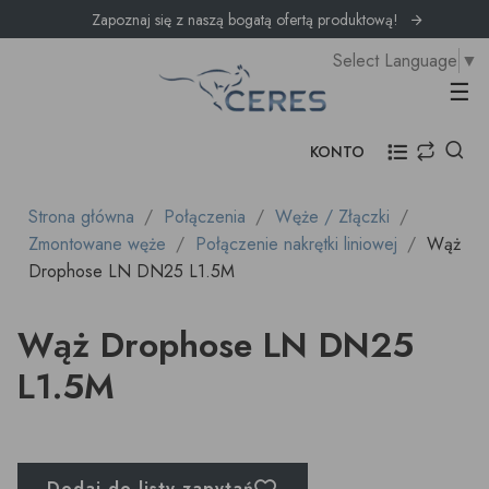
Zapoznaj się z naszą bogatą ofertą produktową!
Select Language
▼
Prz
☰
KONTO
Strona główna
Połączenia
Węże / Złączki
Zmontowane węże
Połączenie nakrętki liniowej
Wąż
Drophose LN DN25 L1.5M
Wąż Drophose LN DN25
L1.5M
Dodaj do listy zapytań