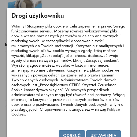
Drogi użytkowniku
Witamy! Stosujemy pliki cookie w celu zapewnienia prawidłowego
Wąż Drophose LN
DN25 L1.0M
funkcjonowania serwisu. Możemy również wykorzystywać pliki
cookie własne oraz naszych partnerów w celach analitycznych i
marketingowych, w szczególności dopasowania treści
Inne produkty z tej kategorii
reklamowych do Twoich preferencji. Korzystanie z analitycznych i
marketingowych plików cookie wymaga zgody, którą możesz
wyrazić, klikając „Zaakceptuj”. Jeżeli chcesz dostosować swoje
zgody dla nas i naszych partnerów, kliknij „Zarządzaj cookies”.
Wyrażoną zgodę możesz wycofać w każdym momencie,
zmieniając wybrane ustawienia. Korzystanie z plików cookie we
wskazanych powyżej celach związane jest z przetwarzaniem
Twoich danych osobowych. Administratorem Twoich danych
osobowych jest „Przedsiębiorstwo CERES Krzysztof Zeuschner
Spółka komandytowo-akcyjna”. W pewnych przypadkach
Wąż Drophose LN
Wąż Drophose LN
Wąż Drophose LN
administratorami danych mogą być również nasi partnerzy. Więcej
DN32 L1.0M
DN40 L1.0M
DN32 L1.5M
informacji o korzystaniu przez nas i naszych partnerów z plików
cookie oraz o przetwarzaniu Twoich danych osobowych, w tym o
przysługujących Ci uprawnieniach, znajdziesz w naszej
Polityce
Cookies
.
ODRZUĆ
USTAWIENIA