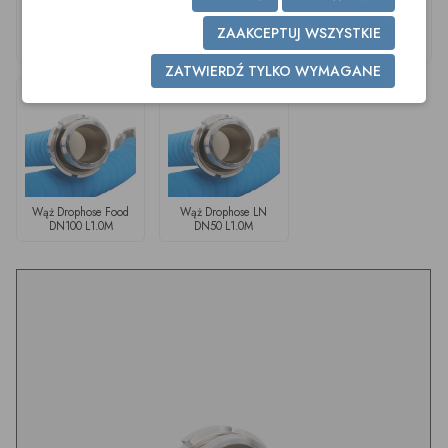
ZAAKCEPTUJ WSZYSTKIE
Wąż Drophose LN
Wąż Drophose LN
Wąż Drophose LN
DN80 L1.0M
DN65 L1.0M
DN75/3" Dł1.0M
ZATWIERDŹ TYLKO WYMAGANE
Wąż Drophose Food
Wąż Drophose LN
DN100 L1.0M
DN50 L1.0M