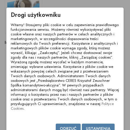
Drogi użytkowniku
Witamy! Stosujemy pliki cookie w celu zapewnienia prawidłowego
Wąż Drophose Food
DN100 L1.5M
funkcjonowania serwisu. Możemy również wykorzystywać pliki
cookie własne oraz naszych partnerów w celach analitycznych i
marketingowych, w szczególności dopasowania treści
Inne produkty z tej kategorii
reklamowych do Twoich preferencji. Korzystanie z analitycznych i
marketingowych plików cookie wymaga zgody, którą możesz
wyrazić, klikając „Zaakceptuj”. Jeżeli chcesz dostosować swoje
zgody dla nas i naszych partnerów, kliknij „Zarządzaj cookies”.
Wyrażoną zgodę możesz wycofać w każdym momencie,
zmieniając wybrane ustawienia. Korzystanie z plików cookie we
wskazanych powyżej celach związane jest z przetwarzaniem
Twoich danych osobowych. Administratorem Twoich danych
osobowych jest „Przedsiębiorstwo CERES Krzysztof Zeuschner
Spółka komandytowo-akcyjna”. W pewnych przypadkach
Wąż Drophose LN
Wąż Drophose LN
Wąż Drophose LN
administratorami danych mogą być również nasi partnerzy. Więcej
DN32 L1.0M
DN25 L1.0M
DN40 L1.0M
informacji o korzystaniu przez nas i naszych partnerów z plików
cookie oraz o przetwarzaniu Twoich danych osobowych, w tym o
przysługujących Ci uprawnieniach, znajdziesz w naszej
Polityce
Cookies
.
ODRZUĆ
USTAWIENIA