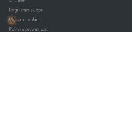
O firmie
Regulamin sklepu
Polityka cookies
Polityka prywatności
Mapa strony
sklep@dozbiornika.pl
+48 601 273 367
Copyright © 2026
WeNet Group S.A.