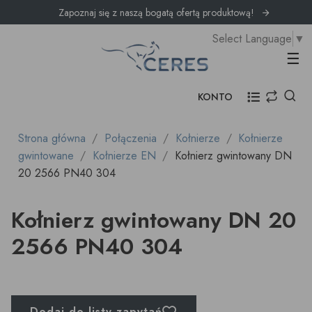
Zapoznaj się z naszą bogatą ofertą produktową!
Select Language
▼
Prz
☰
KONTO
Strona główna
Połączenia
Kołnierze
Kołnierze
gwintowane
Kołnierze EN
Kołnierz gwintowany DN
20 2566 PN40 304
Kołnierz gwintowany DN 20
2566 PN40 304
Dodaj do listy zapytań