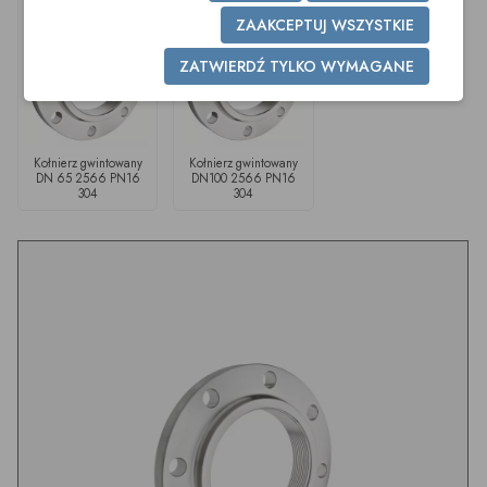
ZAAKCEPTUJ WSZYSTKIE
ZATWIERDŹ TYLKO WYMAGANE
Kołnierz gwintowany
Kołnierz gwintowany
DN 65 2566 PN16
DN100 2566 PN16
304
304