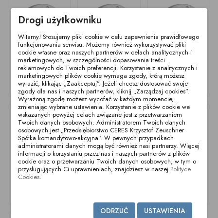
Drogi użytkowniku
Witamy! Stosujemy pliki cookie w celu zapewnienia prawidłowego
funkcjonowania serwisu. Możemy również wykorzystywać pliki
cookie własne oraz naszych partnerów w celach analitycznych i
marketingowych, w szczególności dopasowania treści
reklamowych do Twoich preferencji. Korzystanie z analitycznych i
marketingowych plików cookie wymaga zgody, którą możesz
Kołnierz gwintowany
Kołnierz gwintowany
Kołnierz gwintowany
DN 15 2566 PN16
DN 10 2566 PN16
DN 25 2566 PN40
wyrazić, klikając „Zaakceptuj”. Jeżeli chcesz dostosować swoje
304
304
304
zgody dla nas i naszych partnerów, kliknij „Zarządzaj cookies”.
Wyrażoną zgodę możesz wycofać w każdym momencie,
zmieniając wybrane ustawienia. Korzystanie z plików cookie we
wskazanych powyżej celach związane jest z przetwarzaniem
Twoich danych osobowych. Administratorem Twoich danych
osobowych jest „Przedsiębiorstwo CERES Krzysztof Zeuschner
Spółka komandytowo-akcyjna”. W pewnych przypadkach
administratorami danych mogą być również nasi partnerzy. Więcej
informacji o korzystaniu przez nas i naszych partnerów z plików
cookie oraz o przetwarzaniu Twoich danych osobowych, w tym o
przysługujących Ci uprawnieniach, znajdziesz w naszej
Polityce
Cookies
.
Kołnierz gwintowany
Kołnierz gwintowany
Kołnierz gwintowany
DN 50 2566 PN40
DN 10 2566 PN16
DN 80 2566 PN16
304
316
304
ODRZUĆ
USTAWIENIA