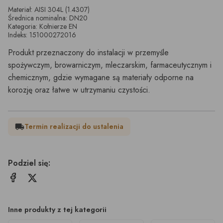
Materiał: AISI 304L (1.4307)
Średnica nominalna: DN20
Kategoria: Kołnierze EN
Indeks: 151000272016
Produkt przeznaczony do instalacji w przemyśle
spożywczym, browarniczym, mleczarskim, farmaceutycznym i
chemicznym, gdzie wymagane są materiały odporne na
korozję oraz łatwe w utrzymaniu czystości.
Termin realizacji do ustalenia
local_shipping
Podziel się:
Inne produkty z tej kategorii