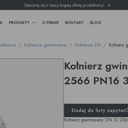
Zapoznaj się z naszą bogatą ofertą produktową!
A
PRODUKTY
O FIRMIE
KONTAKT
BLOG
ołnierze
Kołnierze gwintowane
Kołnierze EN
Kołnierz
Kołnierz gwi
2566 PN16 
Dodaj do listy zapytań
Kołnierz gwintowany DN 10 25