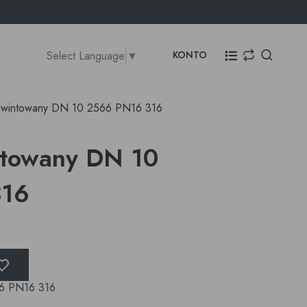
Select Language
▼
KONTO
 gwintowany DN 10 2566 PN16 316
ntowany DN 10
316
66 PN16 316