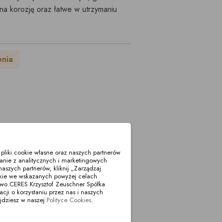
a korozję oraz łatwe w utrzymaniu
enia
liki cookie własne oraz naszych partnerów
anie z analitycznych i marketingowych
aszych partnerów, kliknij „Zarządzaj
okie we wskazanych powyżej celach
two CERES Krzysztof Zeuschner Spółka
i o korzystaniu przez nas i naszych
jdziesz w naszej
Polityce Cookies
.