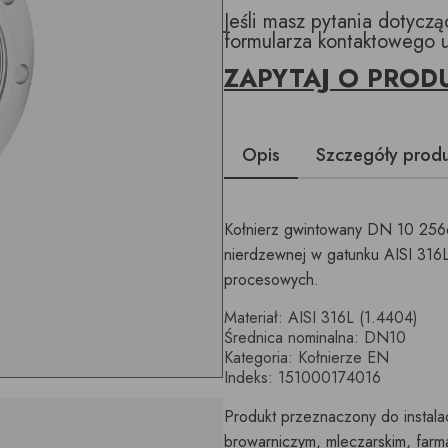
Jeśli masz pytania dotycz
formularza kontaktowego 
ZAPYTAJ O PROD
Opis
Szczegóły prod
Kołnierz gwintowany DN 10 256
nierdzewnej w gatunku AISI 316L
procesowych.
Materiał: AISI 316L (1.4404)
Średnica nominalna: DN10
Kategoria: Kołnierze EN
Indeks: 151000174016
Produkt przeznaczony do instala
browarniczym, mleczarskim, far