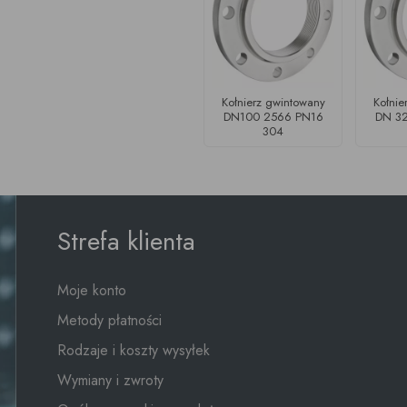
Kołnierz gwintowany
Kołnie
DN100 2566 PN16
DN 3
304
Strefa klienta
Moje konto
Metody płatności
Rodzaje i koszty wysyłek
Wymiany i zwroty