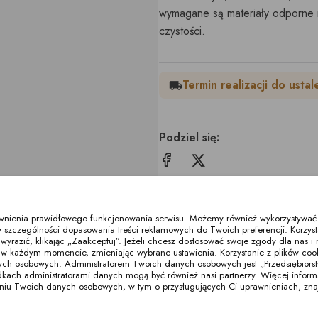
wymagane są materiały odporne n
czystości.
Termin realizacji do ustal
local_shipping
Podziel się:
Inne produkty z tej kategorii
ewnienia prawidłowego funkcjonowania serwisu. Możemy również wykorzystywać p
 szczególności dopasowania treści reklamowych do Twoich preferencji. Korzyst
razić, klikając „Zaakceptuj”. Jeżeli chcesz dostosować swoje zgody dla nas i n
w każdym momencie, zmieniając wybrane ustawienia. Korzystanie z plików co
ych osobowych. Administratorem Twoich danych osobowych jest „Przedsiębiors
ch administratorami danych mogą być również nasi partnerzy. Więcej informacj
zaniu Twoich danych osobowych, w tym o przysługujących Ci uprawnieniach, zna