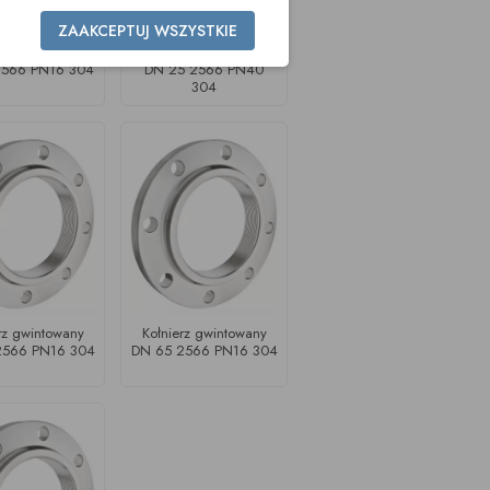
ZAAKCEPTUJ WSZYSTKIE
rz gwintowany
Kołnierz gwintowany
2566 PN16 304
DN 25 2566 PN40
304
rz gwintowany
Kołnierz gwintowany
2566 PN16 304
DN 65 2566 PN16 304