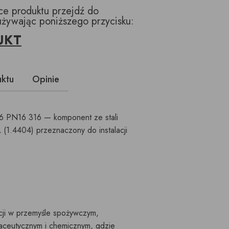
ące produktu przejdź do
używając poniższego przycisku:
UKT
uktu
Opinie
6 PN16 316 — komponent ze stali
 (1.4404) przeznaczony do instalacji
cji w przemyśle spożywczym,
maceutycznym i chemicznym, gdzie