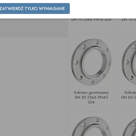
ZATWIERDŹ TYLKO WYMAGANE
Kołnierz gwintowany
Kołnie
DN 15 2566 PN16 304
DN 10 
Kołnierz gwintowany
Kołnie
DN 50 2566 PN40
DN 80 
304