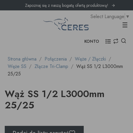
Zapoznaj się z naszą bogatą ofertą produktową!
Select Language
▼
Prz
☰
KONTO
Strona główna
Połączenia
Węże / Złączki
Węże SS
Złącze Tri-Clamp
Wąż SS 1/2 L3000mm
25/25
Wąż SS 1/2 L3000mm
25/25
Dodaj do listy zapytań