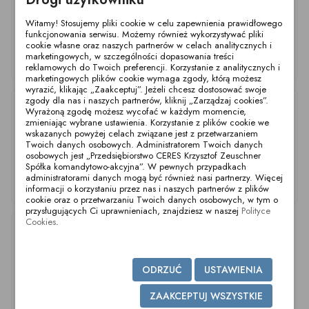
Witamy! Stosujemy pliki cookie w celu zapewnienia prawidłowego
funkcjonowania serwisu. Możemy również wykorzystywać pliki
cookie własne oraz naszych partnerów w celach analitycznych i
marketingowych, w szczególności dopasowania treści
Wąż SS 1/2 L750mm
SL-CRG2501307
SL-CRG2501302
reklamowych do Twoich preferencji. Korzystanie z analitycznych i
25/25
marketingowych plików cookie wymaga zgody, którą możesz
wyrazić, klikając „Zaakceptuj”. Jeżeli chcesz dostosować swoje
zgody dla nas i naszych partnerów, kliknij „Zarządzaj cookies”.
Wyrażoną zgodę możesz wycofać w każdym momencie,
zmieniając wybrane ustawienia. Korzystanie z plików cookie we
wskazanych powyżej celach związane jest z przetwarzaniem
Twoich danych osobowych. Administratorem Twoich danych
osobowych jest „Przedsiębiorstwo CERES Krzysztof Zeuschner
Spółka komandytowo-akcyjna”. W pewnych przypadkach
administratorami danych mogą być również nasi partnerzy. Więcej
Przewód SS 1/2
Wąż SS 1/2 L1000mm
Wąż SS 1/2 L1250mm
informacji o korzystaniu przez nas i naszych partnerów z plików
L1500mm 25/25
25/25
25/25
cookie oraz o przetwarzaniu Twoich danych osobowych, w tym o
przysługujących Ci uprawnieniach, znajdziesz w naszej
Polityce
Cookies
.
ODRZUĆ
USTAWIENIA
ZAAKCEPTUJ WSZYSTKIE
Wąż SS 1/2 L1750mm
Wąż SS 1/2 L2250mm