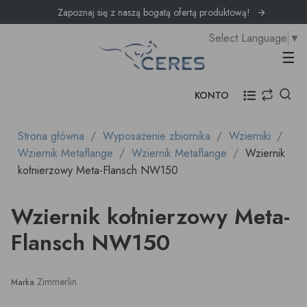
Zapoznaj się z naszą bogatą ofertą produktową!
Select Language
▼
Prz
☰
KONTO
Strona główna
Wyposażenie zbiornika
Wzierniki
Wziernik Metaflange
Wziernik Metaflange
Wziernik
kołnierzowy Meta-Flansch NW150
Wziernik kołnierzowy Meta-
Flansch NW150
Zimmerlin
Marka