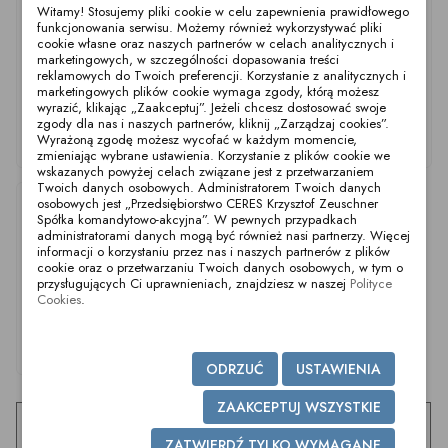
Witamy! Stosujemy pliki cookie w celu zapewnienia prawidłowego
funkcjonowania serwisu. Możemy również wykorzystywać pliki
cookie własne oraz naszych partnerów w celach analitycznych i
marketingowych, w szczególności dopasowania treści
reklamowych do Twoich preferencji. Korzystanie z analitycznych i
marketingowych plików cookie wymaga zgody, którą możesz
wyrazić, klikając „Zaakceptuj”. Jeżeli chcesz dostosować swoje
zgody dla nas i naszych partnerów, kliknij „Zarządzaj cookies”.
Wyrażoną zgodę możesz wycofać w każdym momencie,
Wziernik Meta-
Wziernik Meta-
Wziernik Meta-
Kołnierze NW100
Kołnierze NW175
Kołnierze NW125
zmieniając wybrane ustawienia. Korzystanie z plików cookie we
wskazanych powyżej celach związane jest z przetwarzaniem
Twoich danych osobowych. Administratorem Twoich danych
osobowych jest „Przedsiębiorstwo CERES Krzysztof Zeuschner
Spółka komandytowo-akcyjna”. W pewnych przypadkach
administratorami danych mogą być również nasi partnerzy. Więcej
informacji o korzystaniu przez nas i naszych partnerów z plików
cookie oraz o przetwarzaniu Twoich danych osobowych, w tym o
przysługujących Ci uprawnieniach, znajdziesz w naszej
Polityce
Cookies
.
Wziernik Meta-
Kołnierze NW200
ODRZUĆ
USTAWIENIA
ZAAKCEPTUJ WSZYSTKIE
ZATWIERDŹ TYLKO WYMAGANE