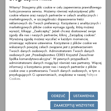
Witamy! Stosujemy pliki cookie w celu zapewnienia prawidłowego
funkcjonowania serwisu. Możemy również wykorzystywać pliki
cookie własne oraz naszych partnerów w celach analitycznych i
marketingowych, w szczególności dopasowania treści
Aseptyczny O-Ring
Aseptyczny O-Ring
Aseptyczny O-Ring
DN50 EPDM
DN32 EPDM
DN65 EPDM
reklamowych do Twoich preferencji. Korzystanie z analitycznych i
marketingowych plików cookie wymaga zgody, którą możesz
wyrazić, klikając „Zaakceptuj”. Jeżeli chcesz dostosować swoje
zgody dla nas i naszych partnerów, kliknij „Zarządzaj cookies”.
Wyrażoną zgodę możesz wycofać w każdym momencie,
zmieniając wybrane ustawienia. Korzystanie z plików cookie we
wskazanych powyżej celach związane jest z przetwarzaniem
Twoich danych osobowych. Administratorem Twoich danych
osobowych jest „Przedsiębiorstwo CERES Krzysztof Zeuschner
Spółka komandytowo-akcyjna”. W pewnych przypadkach
administratorami danych mogą być również nasi partnerzy. Więcej
Asep. O-Ring DN10-
Aseptyczny O-Ring
Aseptyczny O-Ring
informacji o korzystaniu przez nas i naszych partnerów z plików
½"-13.5 EPDM
DN40 EPDM
DN15-¾" EPDM
cookie oraz o przetwarzaniu Twoich danych osobowych, w tym o
przysługujących Ci uprawnieniach, znajdziesz w naszej
Polityce
Cookies
.
ODRZUĆ
USTAWIENIA
ZAAKCEPTUJ WSZYSTKIE
Aseptyczny O-Ring
Aseptyczny O-Ring