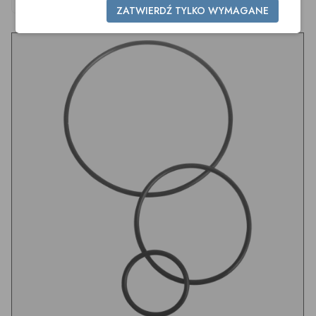
DN80 EPDM
DN25 EPDM
ZATWIERDŹ TYLKO WYMAGANE