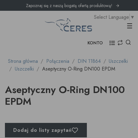
Zapoznaj się z naszą bogatą ofertą produktową!
Select Language
▼
Prz
☰
KONTO
Strona główna
Połączenia
DIN 11864
Uszczelki
Uszczelki
Aseptyczny O-Ring DN100 EPDM
Aseptyczny O-Ring DN100
EPDM
Dodaj do listy zapytań