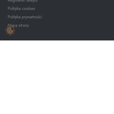
Regulamin sklepu
Polityka cookies
Polityka prywatności
Mapa strony
sklep@dozbiornika.pl
+48 601 273 367
Copyright © 2026
WeNet Group S.A.