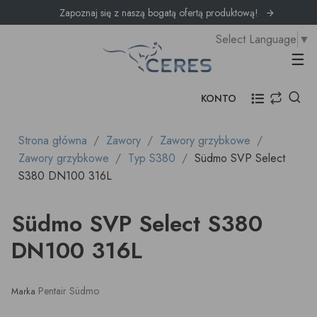
Zapoznaj się z naszą bogatą ofertą produktową!
Select Language
▼
Prz
☰
KONTO
Strona główna
Zawory
Zawory grzybkowe
Zawory grzybkowe
Typ S380
Südmo SVP Select
S380 DN100 316L
Südmo SVP Select S380
DN100 316L
Pentair Südmo
Marka