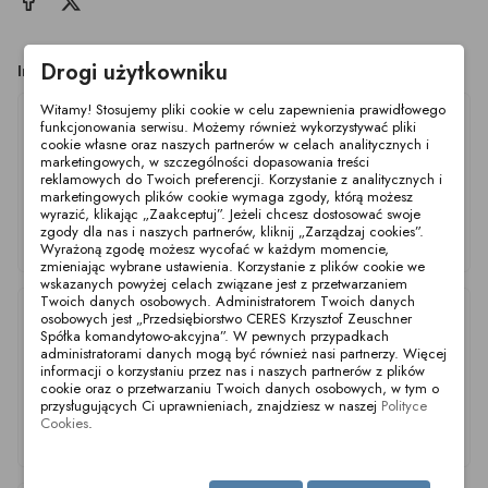
Drogi użytkowniku
Inne produkty z tej kategorii
Witamy! Stosujemy pliki cookie w celu zapewnienia prawidłowego
funkcjonowania serwisu. Możemy również wykorzystywać pliki
cookie własne oraz naszych partnerów w celach analitycznych i
marketingowych, w szczególności dopasowania treści
reklamowych do Twoich preferencji. Korzystanie z analitycznych i
marketingowych plików cookie wymaga zgody, którą możesz
wyrazić, klikając „Zaakceptuj”. Jeżeli chcesz dostosować swoje
zgody dla nas i naszych partnerów, kliknij „Zarządzaj cookies”.
Südmo SVP Select
Südmo SVP Select
Südmo SVP Select
Wyrażoną zgodę możesz wycofać w każdym momencie,
S380 DN25 316L
S380 DN65 316L
S380 DN80 316L
zmieniając wybrane ustawienia. Korzystanie z plików cookie we
wskazanych powyżej celach związane jest z przetwarzaniem
Twoich danych osobowych. Administratorem Twoich danych
osobowych jest „Przedsiębiorstwo CERES Krzysztof Zeuschner
Spółka komandytowo-akcyjna”. W pewnych przypadkach
administratorami danych mogą być również nasi partnerzy. Więcej
informacji o korzystaniu przez nas i naszych partnerów z plików
cookie oraz o przetwarzaniu Twoich danych osobowych, w tym o
przysługujących Ci uprawnieniach, znajdziesz w naszej
Polityce
Cookies
.
Südmo SVP Select
Südmo SVP Select
Südmo SVP Select
S380 DN50 316L
S380 DN40 316L
S380 DN125 316L