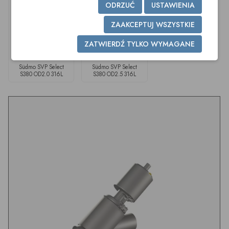
ODRZUĆ
USTAWIENIA
ZAAKCEPTUJ WSZYSTKIE
ZATWIERDŹ TYLKO WYMAGANE
Südmo SVP Select
Südmo SVP Select
S380 OD2.0 316L
S380 OD2.5 316L