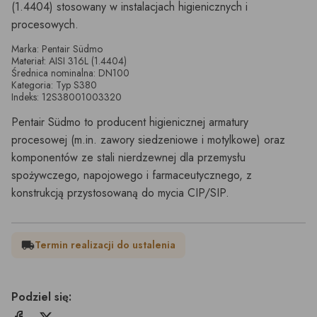
(1.4404) stosowany w instalacjach higienicznych i
procesowych.
Marka: Pentair Südmo
Materiał: AISI 316L (1.4404)
Średnica nominalna: DN100
Kategoria: Typ S380
Indeks: 12S38001003320
Pentair Südmo to producent higienicznej armatury
procesowej (m.in. zawory siedzeniowe i motylkowe) oraz
komponentów ze stali nierdzewnej dla przemysłu
spożywczego, napojowego i farmaceutycznego, z
konstrukcją przystosowaną do mycia CIP/SIP.
Termin realizacji do ustalenia
local_shipping
Podziel się: