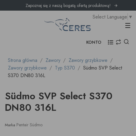
Zapoznaj się z naszą bogatą ofertą produktową!
Select Language
▼
Prz
☰
KONTO
Strona główna
Zawory
Zawory grzybkowe
Zawory grzybkowe
Typ S370
Südmo SVP Select
S370 DN80 316L
Südmo SVP Select S370
DN80 316L
Pentair Südmo
Marka