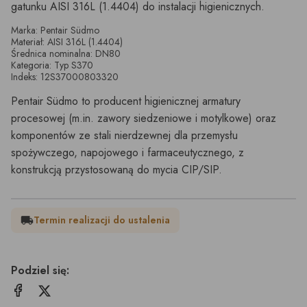
gatunku AISI 316L (1.4404) do instalacji higienicznych.
Marka: Pentair Südmo
Materiał: AISI 316L (1.4404)
Średnica nominalna: DN80
Kategoria: Typ S370
Indeks: 12S37000803320
Pentair Südmo to producent higienicznej armatury
procesowej (m.in. zawory siedzeniowe i motylkowe) oraz
komponentów ze stali nierdzewnej dla przemysłu
spożywczego, napojowego i farmaceutycznego, z
konstrukcją przystosowaną do mycia CIP/SIP.
Termin realizacji do ustalenia
local_shipping
Podziel się: