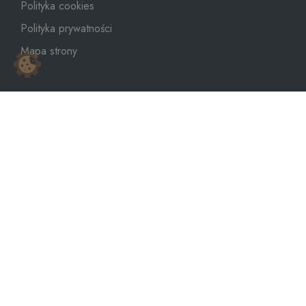
Polityka cookies
Polityka prywatności
Mapa strony
sklep@dozbiornika.pl
+48 601 273 367
Copyright © 2026
WeNet Group S.A.