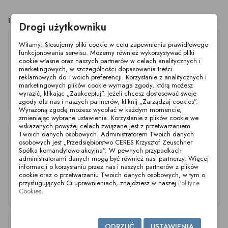
Inne produkty z tej kategorii
Drogi użytkowniku
Witamy! Stosujemy pliki cookie w celu zapewnienia prawidłowego
funkcjonowania serwisu. Możemy również wykorzystywać pliki
cookie własne oraz naszych partnerów w celach analitycznych i
marketingowych, w szczególności dopasowania treści
reklamowych do Twoich preferencji. Korzystanie z analitycznych i
marketingowych plików cookie wymaga zgody, którą możesz
wyrazić, klikając „Zaakceptuj”. Jeżeli chcesz dostosować swoje
Südmo SVP Select
Südmo SVP Select
Südmo SVP Select
zgody dla nas i naszych partnerów, kliknij „Zarządzaj cookies”.
S370 DN50 316L
S370 DN40 316L
S370 DN25 316L
Wyrażoną zgodę możesz wycofać w każdym momencie,
zmieniając wybrane ustawienia. Korzystanie z plików cookie we
wskazanych powyżej celach związane jest z przetwarzaniem
Twoich danych osobowych. Administratorem Twoich danych
osobowych jest „Przedsiębiorstwo CERES Krzysztof Zeuschner
Spółka komandytowo-akcyjna”. W pewnych przypadkach
administratorami danych mogą być również nasi partnerzy. Więcej
informacji o korzystaniu przez nas i naszych partnerów z plików
cookie oraz o przetwarzaniu Twoich danych osobowych, w tym o
przysługujących Ci uprawnieniach, znajdziesz w naszej
Polityce
Cookies
.
Südmo SVP Select
Südmo SVP Select
Südmo SVP Select
S370 DN100 316L
S370 DN65 316L
S370 DN125 316L
ODRZUĆ
USTAWIENIA