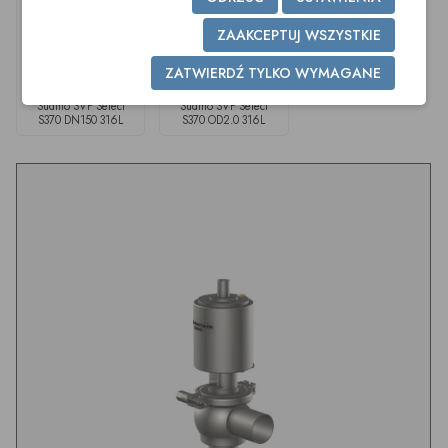
ZAAKCEPTUJ WSZYSTKIE
ZATWIERDŹ TYLKO WYMAGANE
Südmo SVP Select
Südmo SVP Select
S370 DN150 316L
S370 OD2.0 316L