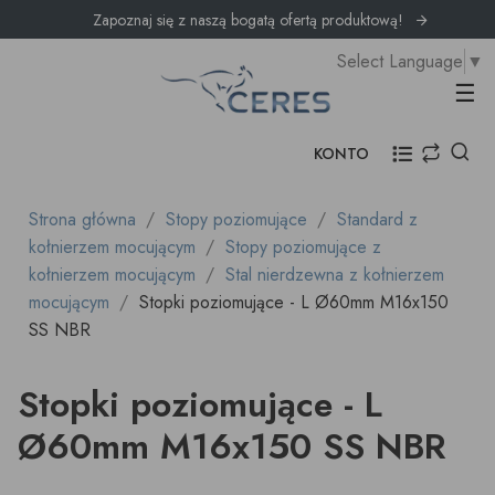
Zapoznaj się z naszą bogatą ofertą produktową!
Select Language
▼
Prz
☰
KONTO
Strona główna
Stopy poziomujące
Standard z
kołnierzem mocującym
Stopy poziomujące z
kołnierzem mocującym
Stal nierdzewna z kołnierzem
mocującym
Stopki poziomujące - L Ø60mm M16x150
SS NBR
Stopki poziomujące - L
Ø60mm M16x150 SS NBR