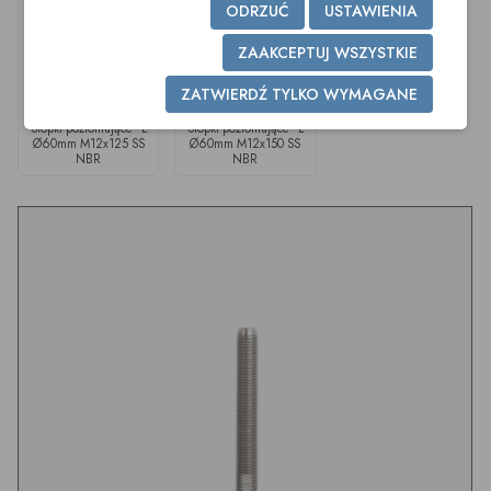
ODRZUĆ
USTAWIENIA
ZAAKCEPTUJ WSZYSTKIE
ZATWIERDŹ TYLKO WYMAGANE
Stopki poziomujące - L
Stopki poziomujące - L
Ø60mm M12x125 SS
Ø60mm M12x150 SS
NBR
NBR