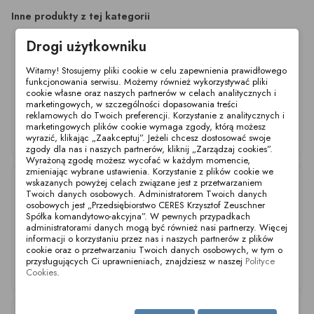
Inne produkty z tej kategorii
Drogi użytkowniku
Witamy! Stosujemy pliki cookie w celu zapewnienia prawidłowego
funkcjonowania serwisu. Możemy również wykorzystywać pliki
cookie własne oraz naszych partnerów w celach analitycznych i
marketingowych, w szczególności dopasowania treści
reklamowych do Twoich preferencji. Korzystanie z analitycznych i
Stopki poziomujące - L
Stopki poziomujące - L
Stopki poziomujące - L
marketingowych plików cookie wymaga zgody, którą możesz
Ø60mm M10x100 SS
Ø60mm M10x50 SS
Ø60mm M10x75 SS
wyrazić, klikając „Zaakceptuj”. Jeżeli chcesz dostosować swoje
NBR
NBR
NBR
zgody dla nas i naszych partnerów, kliknij „Zarządzaj cookies”.
Wyrażoną zgodę możesz wycofać w każdym momencie,
zmieniając wybrane ustawienia. Korzystanie z plików cookie we
wskazanych powyżej celach związane jest z przetwarzaniem
Twoich danych osobowych. Administratorem Twoich danych
osobowych jest „Przedsiębiorstwo CERES Krzysztof Zeuschner
Spółka komandytowo-akcyjna”. W pewnych przypadkach
administratorami danych mogą być również nasi partnerzy. Więcej
informacji o korzystaniu przez nas i naszych partnerów z plików
cookie oraz o przetwarzaniu Twoich danych osobowych, w tym o
przysługujących Ci uprawnieniach, znajdziesz w naszej
Polityce
Stopki poziomujące - L
Stopki poziomujące - L
Stopki poziomujące - L
Ø60mm M12x50 SS
Ø60mm M12x75 SS
Ø60mm M12x100 SS
Cookies
.
NBR
NBR
NBR