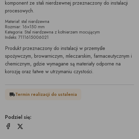
komponent ze stali nierdzewnej przeznaczony do instalacji
procesowych.
Materiał: stal nierdzewna
Rozmiar: 16×150 mm
Kategoria: Stal nierdzewna z kołnierzem mocującym
Indeks: 7111615006021
Produkt przeznaczony do instalacji w przemyśle
spożywczym, browarniczym, mleczarskim, farmaceutycznym i
chemicznym, gdzie wymagane są materiały odporne na
korozję oraz łatwe w utrzymaniu czystości.
Termin realizacji do ustalenia
local_shipping
Podziel się: