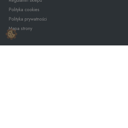
Regulamin sklepu
Polityka cookies
Polityka prywatności
Mapa strony
sklep@dozbiornika.pl
+48 601 273 367
Copyright © 2026
WeNet Group S.A.