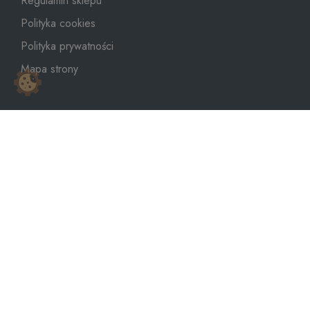
Regulamin sklepu
Polityka cookies
Polityka prywatności
Mapa strony
sklep@dozbiornika.pl
+48 601 273 367
Copyright © 2026
WeNet Group S.A.