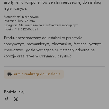
asortymentu komponentów ze stali nierdzewnej do instalacji
higienicznych.
Materiał: stal nierdzewna
Rozmiar: 16×125 mm
Kategoria: Stal nierdzewna z kołnierzem mocującym
Indeks: 7111612506021
Produkt przeznaczony do instalacji w przemyśle
spożywczym, browarniczym, mleczarskim, farmaceutycznym i
chemicznym, gdzie wymagane są materiały odporne na
korozję oraz łatwe w utrzymaniu czystości.
Termin realizacji do ustalenia
local_shipping
Podziel się: