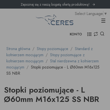
Zapoznaj się z naszą bogatą ofertą produktową!
Select Language
▼
Prz
☰
KONTO
Strona główna
Stopy poziomujące
Standard z
kołnierzem mocującym
Stopy poziomujące z
kołnierzem mocującym
Stal nierdzewna z kołnierzem
mocującym
Stopki poziomujące - L Ø60mm M16x125
SS NBR
Stopki poziomujące - L
Ø60mm M16x125 SS NBR