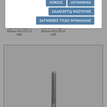
ODRZUĆ
USTAWIENIA
ZAAKCEPTUJ WSZYSTKIE
ZATWIERDŹ TYLKO WYMAGANE
Stopki poziomujące - L
Stopki poziomujące - L
Ø60mm M12x125 SS
Ø60mm M12x150 SS
NBR
NBR