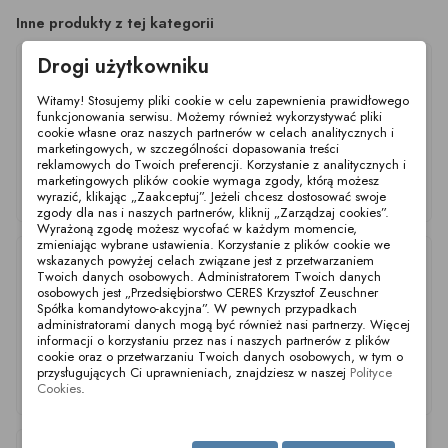
Inne produkty z tej kategorii
Drogi użytkowniku
Witamy! Stosujemy pliki cookie w celu zapewnienia prawidłowego
funkcjonowania serwisu. Możemy również wykorzystywać pliki
cookie własne oraz naszych partnerów w celach analitycznych i
marketingowych, w szczególności dopasowania treści
reklamowych do Twoich preferencji. Korzystanie z analitycznych i
Stopki poziomujące - L
Stopki poziomujące - L
Stopki poziomujące - L
marketingowych plików cookie wymaga zgody, którą możesz
Ø60mm M10x100 SS
Ø60mm M10x50 SS
Ø60mm M10x75 SS
wyrazić, klikając „Zaakceptuj”. Jeżeli chcesz dostosować swoje
NBR
NBR
NBR
zgody dla nas i naszych partnerów, kliknij „Zarządzaj cookies”.
Wyrażoną zgodę możesz wycofać w każdym momencie,
zmieniając wybrane ustawienia. Korzystanie z plików cookie we
wskazanych powyżej celach związane jest z przetwarzaniem
Twoich danych osobowych. Administratorem Twoich danych
osobowych jest „Przedsiębiorstwo CERES Krzysztof Zeuschner
Spółka komandytowo-akcyjna”. W pewnych przypadkach
administratorami danych mogą być również nasi partnerzy. Więcej
informacji o korzystaniu przez nas i naszych partnerów z plików
cookie oraz o przetwarzaniu Twoich danych osobowych, w tym o
przysługujących Ci uprawnieniach, znajdziesz w naszej
Polityce
Stopki poziomujące - L
Stopki poziomujące - L
Stopki poziomujące - L
Ø60mm M12x50 SS
Ø60mm M12x75 SS
Ø60mm M12x100 SS
Cookies
.
NBR
NBR
NBR