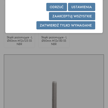
ODRZUĆ
USTAWIENIA
ZAAKCEPTUJ WSZYSTKIE
ZATWIERDŹ TYLKO WYMAGANE
Stopki poziomujące - L
Stopki poziomujące - L
Ø60mm M12x125 SS
Ø60mm M12x150 SS
NBR
NBR