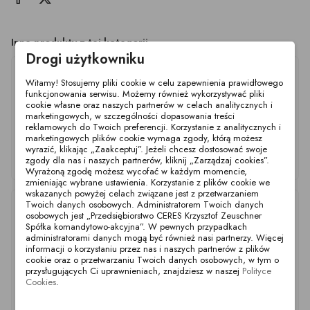
Inne produkty z tej kategorii
Drogi użytkowniku
Witamy! Stosujemy pliki cookie w celu zapewnienia prawidłowego
funkcjonowania serwisu. Możemy również wykorzystywać pliki
cookie własne oraz naszych partnerów w celach analitycznych i
marketingowych, w szczególności dopasowania treści
reklamowych do Twoich preferencji. Korzystanie z analitycznych i
marketingowych plików cookie wymaga zgody, którą możesz
wyrazić, klikając „Zaakceptuj”. Jeżeli chcesz dostosować swoje
Stopki poziomujące - L
Stopki poziomujące - L
Stopki poziomujące - L
Ø60mm M10x100 SS
Ø60mm M10x50 SS
Ø60mm M10x75 SS
zgody dla nas i naszych partnerów, kliknij „Zarządzaj cookies”.
NBR
NBR
NBR
Wyrażoną zgodę możesz wycofać w każdym momencie,
zmieniając wybrane ustawienia. Korzystanie z plików cookie we
wskazanych powyżej celach związane jest z przetwarzaniem
Twoich danych osobowych. Administratorem Twoich danych
osobowych jest „Przedsiębiorstwo CERES Krzysztof Zeuschner
Spółka komandytowo-akcyjna”. W pewnych przypadkach
administratorami danych mogą być również nasi partnerzy. Więcej
informacji o korzystaniu przez nas i naszych partnerów z plików
cookie oraz o przetwarzaniu Twoich danych osobowych, w tym o
przysługujących Ci uprawnieniach, znajdziesz w naszej
Polityce
Cookies
.
Stopki poziomujące - L
Stopki poziomujące - L
Stopki poziomujące - L
Ø60mm M12x50 SS
Ø60mm M12x75 SS
Ø60mm M12x100 SS
NBR
NBR
NBR