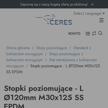
Zapoznaj się z naszą bogatą ofertą produktową!
Select Language
▼
Prz
☰
KONTO
Strona główna
Stopy poziomujące
Standard z
kołnierzem mocującym
Stopy poziomujące z
kołnierzem mocującym
Stal nierdzewna z kołnierzem
mocującym
Stopki poziomujące - L Ø120mm M30x125
SS EPDM
Stopki poziomujące - L
Ø120mm M30x125 SS
EPDM