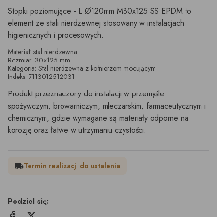
Stopki poziomujące - L Ø120mm M30x125 SS EPDM to
element ze stali nierdzewnej stosowany w instalacjach
higienicznych i procesowych.
Materiał: stal nierdzewna
Rozmiar: 30×125 mm
Kategoria: Stal nierdzewna z kołnierzem mocującym
Indeks: 7113012512031
Produkt przeznaczony do instalacji w przemyśle
spożywczym, browarniczym, mleczarskim, farmaceutycznym i
chemicznym, gdzie wymagane są materiały odporne na
korozję oraz łatwe w utrzymaniu czystości.
Termin realizacji do ustalenia
local_shipping
Podziel się: