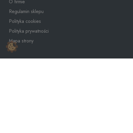
O firmie
Regulamin sklepu
Polityka cookies
Polityka prywatności
Mapa strony
sklep@dozbiornika.pl
+48 601 273 367
Copyright © 2026
WeNet Group S.A.