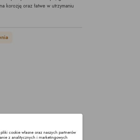
a korozję oraz łatwe w utrzymaniu
enia
liki cookie własne oraz naszych partnerów
anie z analitycznych i marketingowych