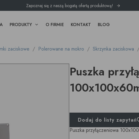
Zapoznaj się z naszą bogatą ofertą produktową!
A
PRODUKTY
O FIRMIE
KONTAKT
BLOG
ynki zaciskowe
Polerowane na mokro
Skrzynka zaciskowa
Puszka przył
100x100x60
Dodaj do listy zapytań
Puszka przyłączeniowa 100x1