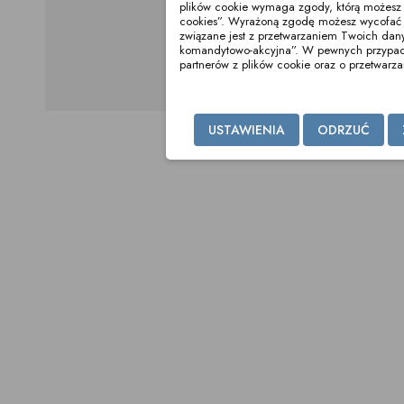
plików cookie wymaga zgody, którą możesz wy
cookies”. Wyrażoną zgodę możesz wycofać 
związane jest z przetwarzaniem Twoich dan
komandytowo-akcyjna”. W pewnych przypadka
partnerów z plików cookie oraz o przetwar
USTAWIENIA
ODRZUĆ