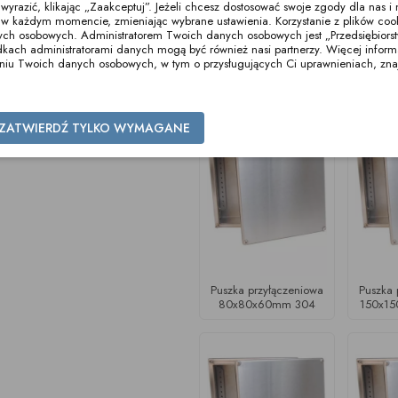
razić, klikając „Zaakceptuj”. Jeżeli chcesz dostosować swoje zgody dla nas i n
w każdym momencie, zmieniając wybrane ustawienia. Korzystanie z plików co
ych osobowych. Administratorem Twoich danych osobowych jest „Przedsiębiors
Puszka przyłączeniowa
ch administratorami danych mogą być również nasi partnerzy. Więcej informacj
100x100x60mm 316
zaniu Twoich danych osobowych, w tym o przysługujących Ci uprawnieniach, zna
Inne produkty z tej kategorii
ZATWIERDŹ TYLKO WYMAGANE
Puszka przyłączeniowa
Puszka 
80x80x60mm 304
150x1