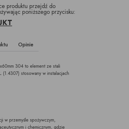
ące produktu przejdź do
używając poniższego przycisku:
UKT
uktu
Opinie
60mm 304 to element ze stali
 (1.4307) stosowany w instalacjach
cji w przemyśle spożywczym,
maceutycznym i chemicznym, gdzie