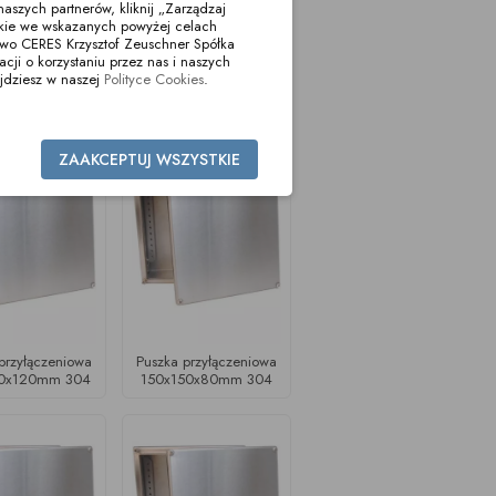
aszych partnerów, kliknij „Zarządzaj
okie we wskazanych powyżej celach
two CERES Krzysztof Zeuschner Spółka
i o korzystaniu przez nas i naszych
jdziesz w naszej
Polityce Cookies
.
ZAAKCEPTUJ WSZYSTKIE
przyłączeniowa
Puszka przyłączeniowa
50x120mm 304
150x150x80mm 304