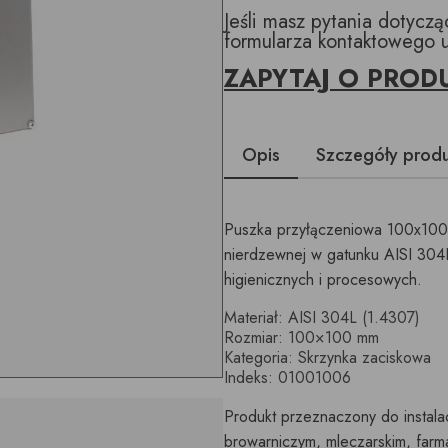
Jeśli masz pytania dotycz
formularza kontaktowego 
ZAPYTAJ O PROD
Opis
Szczegóły prod
Puszka przyłączeniowa 100x100x
nierdzewnej w gatunku AISI 304L
higienicznych i procesowych.
Materiał: AISI 304L (1.4307)
Rozmiar: 100×100 mm
Kategoria: Skrzynka zaciskowa
Indeks: 01001006
Produkt przeznaczony do instala
browarniczym, mleczarskim, far