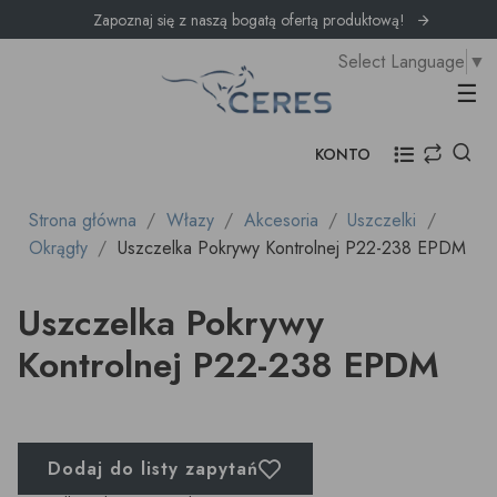
Zapoznaj się z naszą bogatą ofertą produktową!
Select Language
▼
Prz
☰
KONTO
Strona główna
Włazy
Akcesoria
Uszczelki
Okrągły
Uszczelka Pokrywy Kontrolnej P22-238 EPDM
Uszczelka Pokrywy
Kontrolnej P22-238 EPDM
Dodaj do listy zapytań