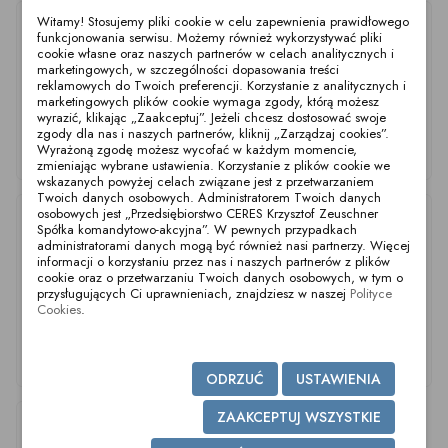
Witamy! Stosujemy pliki cookie w celu zapewnienia prawidłowego
funkcjonowania serwisu. Możemy również wykorzystywać pliki
cookie własne oraz naszych partnerów w celach analitycznych i
marketingowych, w szczególności dopasowania treści
reklamowych do Twoich preferencji. Korzystanie z analitycznych i
marketingowych plików cookie wymaga zgody, którą możesz
wyrazić, klikając „Zaakceptuj”. Jeżeli chcesz dostosować swoje
zgody dla nas i naszych partnerów, kliknij „Zarządzaj cookies”.
Wyrażoną zgodę możesz wycofać w każdym momencie,
Afd.D2 EPDM
Afd.D2 FKM
Afd.D2 NAT
zmieniając wybrane ustawienia. Korzystanie z plików cookie we
wskazanych powyżej celach związane jest z przetwarzaniem
Twoich danych osobowych. Administratorem Twoich danych
osobowych jest „Przedsiębiorstwo CERES Krzysztof Zeuschner
Spółka komandytowo-akcyjna”. W pewnych przypadkach
administratorami danych mogą być również nasi partnerzy. Więcej
informacji o korzystaniu przez nas i naszych partnerów z plików
cookie oraz o przetwarzaniu Twoich danych osobowych, w tym o
przysługujących Ci uprawnieniach, znajdziesz w naszej
Polityce
Cookies
.
Afd.D2 NBR
Afd.D2 VMQ
Afd.D8 D14 D20 D22
D23 EPDM
ODRZUĆ
USTAWIENIA
ZAAKCEPTUJ WSZYSTKIE