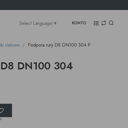
Select Language
▼
KONTO
ki stalowe
Podpora rury D8 DN100 304 P
y D8 DN100 304
P