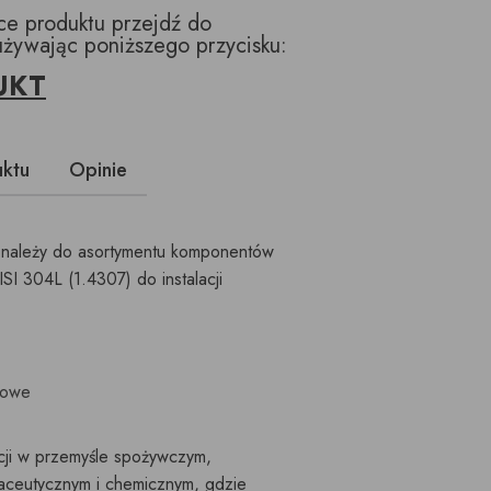
ące produktu przejdź do
używając poniższego przycisku:
UKT
uktu
Opinie
należy do asortymentu komponentów
SI 304L (1.4307) do instalacji
lowe
cji w przemyśle spożywczym,
maceutycznym i chemicznym, gdzie