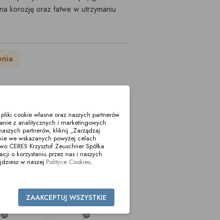
a korozję oraz łatwe w utrzymaniu
enia
liki cookie własne oraz naszych partnerów
anie z analitycznych i marketingowych
aszych partnerów, kliknij „Zarządzaj
okie we wskazanych powyżej celach
two CERES Krzysztof Zeuschner Spółka
i o korzystaniu przez nas i naszych
jdziesz w naszej
Polityce Cookies
.
ZAAKCEPTUJ WSZYSTKIE