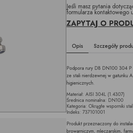
Jeśli masz pytania dotycz
formularza kontaktowego 
ZAPYTAJ O PROD
Opis
Szczegóły prod
Podpora rury D8 DN100 304 P 
ze stali nierdzewnej w gatunku AI
higienicznych.
Materiał: AISI 304L (1.4307)
Średnica nominalna: DN100
Kategoria: Okrągłe wsporniki sta
Indeks: 737101001
Produkt przeznaczony do instala
browarniczym, mleczarskim, far