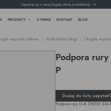
Zapoznaj się z naszą bogatą ofertą produktową!
A
PRODUKTY
O FIRMIE
KONTAKT
BLOG
ągłe wsporniki stalowe
Krótki/średni/długi
Okrągłe wsporni
Podpora rur
P
Dodaj do listy zapytań
Podpora rury D=8 DN100 304 