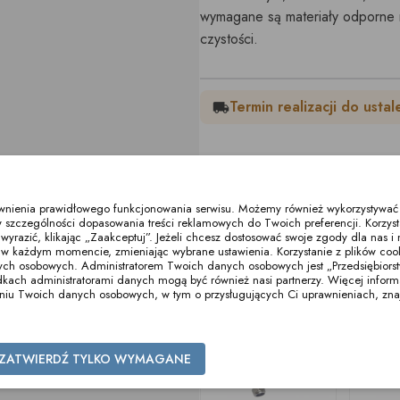
wymagane są materiały odporne n
czystości.
Termin realizacji do ustal
local_shipping
Podziel się:
ewnienia prawidłowego funkcjonowania serwisu. Możemy również wykorzystywać p
 szczególności dopasowania treści reklamowych do Twoich preferencji. Korzyst
razić, klikając „Zaakceptuj”. Jeżeli chcesz dostosować swoje zgody dla nas i n
Inne produkty z tej kategorii
w każdym momencie, zmieniając wybrane ustawienia. Korzystanie z plików co
ych osobowych. Administratorem Twoich danych osobowych jest „Przedsiębiors
ch administratorami danych mogą być również nasi partnerzy. Więcej informacj
zaniu Twoich danych osobowych, w tym o przysługujących Ci uprawnieniach, zna
ZATWIERDŹ TYLKO WYMAGANE