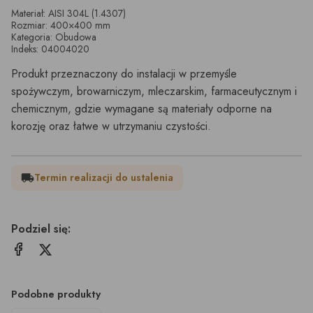
Materiał: AISI 304L (1.4307)
Rozmiar: 400×400 mm
Kategoria: Obudowa
Indeks: 04004020
Produkt przeznaczony do instalacji w przemyśle
spożywczym, browarniczym, mleczarskim, farmaceutycznym i
chemicznym, gdzie wymagane są materiały odporne na
korozję oraz łatwe w utrzymaniu czystości.
Termin realizacji do ustalenia
local_shipping
Podziel się:
Podobne produkty