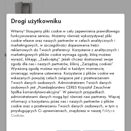
Drogi użytkowniku
Witamy! Stosujemy pliki cookie w celu zapewnienia prawidłowego
funkcjonowania serwisu. Możemy również wykorzystywać pliki
Obudowa
cookie własne oraz naszych partnerów w celach analitycznych i
400x400x200mm 316
marketingowych, w szczególności dopasowania treści
reklamowych do Twoich preferencji. Korzystanie z analitycznych i
Inne produkty z tej kategorii
marketingowych plików cookie wymaga zgody, którą możesz
wyrazić, klikając „Zaakceptuj”. Jeżeli chcesz dostosować swoje
zgody dla nas i naszych partnerów, kliknij „Zarządzaj cookies”.
Wyrażoną zgodę możesz wycofać w każdym momencie,
zmieniając wybrane ustawienia. Korzystanie z plików cookie we
wskazanych powyżej celach związane jest z przetwarzaniem
Twoich danych osobowych. Administratorem Twoich danych
osobowych jest „Przedsiębiorstwo CERES Krzysztof Zeuschner
Spółka komandytowo-akcyjna”. W pewnych przypadkach
administratorami danych mogą być również nasi partnerzy. Więcej
Obudowa
Obudowa
Obudowa
informacji o korzystaniu przez nas i naszych partnerów z plików
250x300x150mm 304
200x300x155mm 304
200x200x150mm 304
cookie oraz o przetwarzaniu Twoich danych osobowych, w tym o
przysługujących Ci uprawnieniach, znajdziesz w naszej
Polityce
Cookies
.