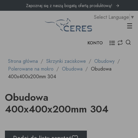
Zapoznaj się z naszą bogatą ofertą produktową!
Select Language
▼
Prz
☰
KONTO
Strona główna
Skrzynki zaciskowe
Obudowy
Polerowane na mokro
Obudowa
Obudowa
400x400x200mm 304
Obudowa
400x400x200mm 304
Dodaj do listy zapytań