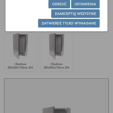
ODRZUĆ
USTAWIENIA
ZAAKCEPTUJ WSZYSTKIE
Obudowa
Obudowa
Obudowa
300x300x200mm 304
300x300x150mm 304
300x400x150mm 304
ZATWIERDŹ TYLKO WYMAGANE
Obudowa
Obudowa
380x300x155mm 304
300x380x210mm 304