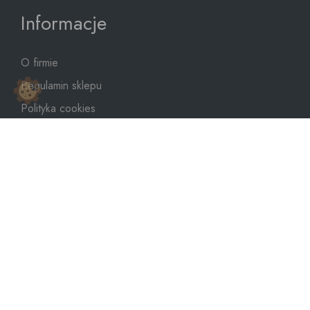
Informacje
O firmie
Regulamin sklepu
Polityka cookies
Polityka prywatności
Mapa strony
sklep@dozbiornika.pl
+48 601 273 367