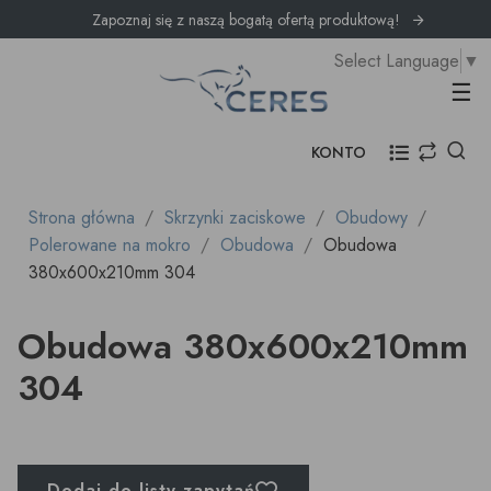
Zapoznaj się z naszą bogatą ofertą produktową!
Select Language
▼
Prz
☰
KONTO
Strona główna
Skrzynki zaciskowe
Obudowy
Polerowane na mokro
Obudowa
Obudowa
380x600x210mm 304
Obudowa 380x600x210mm
304
Dodaj do listy zapytań