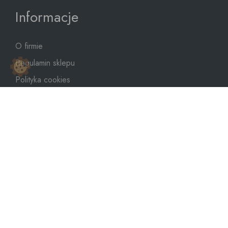
Informacje
O firmie
Regulamin sklepu
Polityka cookies
Polityka prywatności
Mapa strony
sklep@dozbiornika.pl
+48 601 273 367