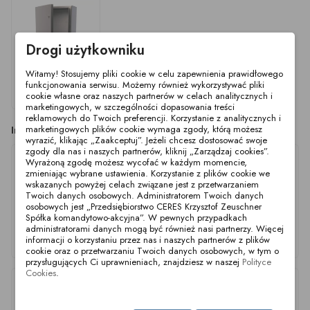
Drogi użytkowniku
Witamy! Stosujemy pliki cookie w celu zapewnienia prawidłowego
funkcjonowania serwisu. Możemy również wykorzystywać pliki
Obudowa
cookie własne oraz naszych partnerów w celach analitycznych i
380x600x210mm 316
marketingowych, w szczególności dopasowania treści
reklamowych do Twoich preferencji. Korzystanie z analitycznych i
Inne produkty z tej kategorii
marketingowych plików cookie wymaga zgody, którą możesz
wyrazić, klikając „Zaakceptuj”. Jeżeli chcesz dostosować swoje
zgody dla nas i naszych partnerów, kliknij „Zarządzaj cookies”.
Wyrażoną zgodę możesz wycofać w każdym momencie,
zmieniając wybrane ustawienia. Korzystanie z plików cookie we
wskazanych powyżej celach związane jest z przetwarzaniem
Twoich danych osobowych. Administratorem Twoich danych
osobowych jest „Przedsiębiorstwo CERES Krzysztof Zeuschner
Spółka komandytowo-akcyjna”. W pewnych przypadkach
administratorami danych mogą być również nasi partnerzy. Więcej
Obudowa
Obudowa
Obudowa
informacji o korzystaniu przez nas i naszych partnerów z plików
250x300x150mm 304
200x300x155mm 304
200x200x150mm 304
cookie oraz o przetwarzaniu Twoich danych osobowych, w tym o
przysługujących Ci uprawnieniach, znajdziesz w naszej
Polityce
Cookies
.