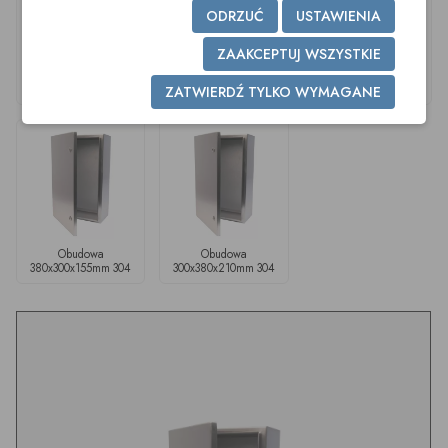
ODRZUĆ
USTAWIENIA
ZAAKCEPTUJ WSZYSTKIE
Obudowa
Obudowa
Obudowa
300x300x200mm 304
300x300x150mm 304
300x400x150mm 304
ZATWIERDŹ TYLKO WYMAGANE
Obudowa
Obudowa
380x300x155mm 304
300x380x210mm 304