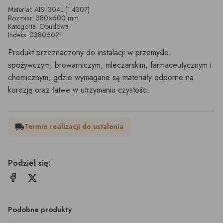
Materiał: AISI 304L (1.4307)
Rozmiar: 380×600 mm
Kategoria: Obudowa
Indeks: 03806021
Produkt przeznaczony do instalacji w przemyśle
spożywczym, browarniczym, mleczarskim, farmaceutycznym i
chemicznym, gdzie wymagane są materiały odporne na
korozję oraz łatwe w utrzymaniu czystości.
Termin realizacji do ustalenia
local_shipping
Podziel się:
Podobne produkty