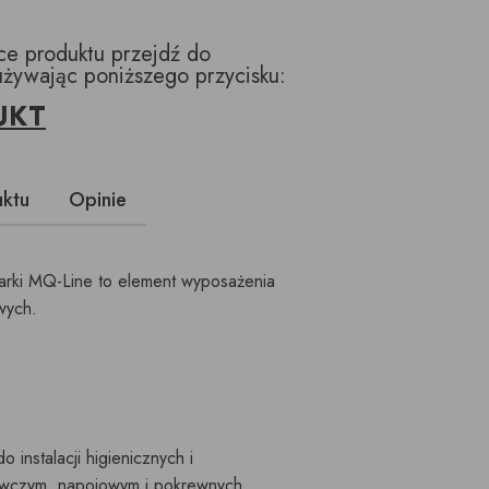
ące produktu przejdź do
używając poniższego przycisku:
UKT
uktu
Opinie
rki MQ-Line to element wyposażenia
owych.
 instalacji higienicznych i
wczym, napojowym i pokrewnych.