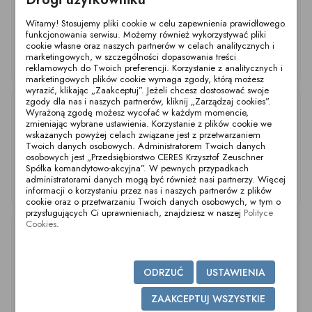
Witamy! Stosujemy pliki cookie w celu zapewnienia prawidłowego
funkcjonowania serwisu. Możemy również wykorzystywać pliki
cookie własne oraz naszych partnerów w celach analitycznych i
marketingowych, w szczególności dopasowania treści
Narzędzie do cięcia
Piła do rur 22.0mm
Narzędzie do cięcia
reklamowych do Twoich preferencji. Korzystanie z analitycznych i
rur 28.0mm DN25
DN20
rur 12.0mm DN10
marketingowych plików cookie wymaga zgody, którą możesz
wyrazić, klikając „Zaakceptuj”. Jeżeli chcesz dostosować swoje
zgody dla nas i naszych partnerów, kliknij „Zarządzaj cookies”.
Wyrażoną zgodę możesz wycofać w każdym momencie,
zmieniając wybrane ustawienia. Korzystanie z plików cookie we
wskazanych powyżej celach związane jest z przetwarzaniem
Twoich danych osobowych. Administratorem Twoich danych
osobowych jest „Przedsiębiorstwo CERES Krzysztof Zeuschner
Spółka komandytowo-akcyjna”. W pewnych przypadkach
administratorami danych mogą być również nasi partnerzy. Więcej
Piła do rur 40.0mm
Narzędzie do cięcia
Piła do rur 70.0mm
informacji o korzystaniu przez nas i naszych partnerów z plików
DN40
rur 34.0mm DN32
DN65
cookie oraz o przetwarzaniu Twoich danych osobowych, w tym o
przysługujących Ci uprawnieniach, znajdziesz w naszej
Polityce
Cookies
.
ODRZUĆ
USTAWIENIA
ZAAKCEPTUJ WSZYSTKIE
Piła do rur 85.0mm
Piła do rur 154.0mm