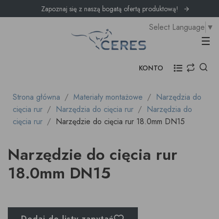
Zapoznaj się z naszą bogatą ofertą produktową!
Select Language
▼
Prz
☰
KONTO
Strona główna
Materiały montażowe
Narzędzia do
cięcia rur
Narzędzia do cięcia rur
Narzędzia do
cięcia rur
Narzędzie do cięcia rur 18.0mm DN15
Narzędzie do cięcia rur
18.0mm DN15
Dodaj do listy zapytań