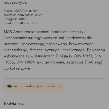
procesowych.
Marka: M&S Armaturen
Średnica nominalna: DN25
Kategoria: M&S
Indeks: 555400251160
M&S Armaturen to niemiecki producent armatury i
komponentów rurociągowych ze stali nierdzewnej dla
przemysłu spożywczego, napojowego, browarniczego,
mleczarskiego, farmaceutycznego i chemicznego. Połączenia
wykonywane są w standardach DIN (m.in. DIN 11851, DIN
11853, DIN 11864) jako gwintowane, zaciskowe (Tri-Clamp)
lub kołnierzowe.
Termin realizacji do ustalenia
local_shipping
Podziel się: