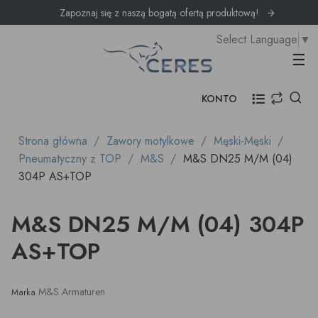
Zapoznaj się z naszą bogatą ofertą produktową!
Select Language
▼
Prz
☰
KONTO
Strona główna
Zawory motylkowe
Męski-Męski
Pneumatyczny z TOP
M&S
M&S DN25 M/M (04)
304P AS+TOP
M&S DN25 M/M (04) 304P
AS+TOP
M&S Armaturen
Marka