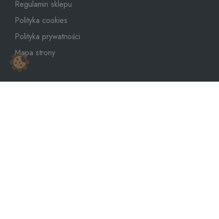
Regulamin sklepu
Polityka cookies
Polityka prywatności
Mapa strony
sklep@dozbiornika.pl
+48 601 273 367
Copyright © 2026
WeNet Group S.A.