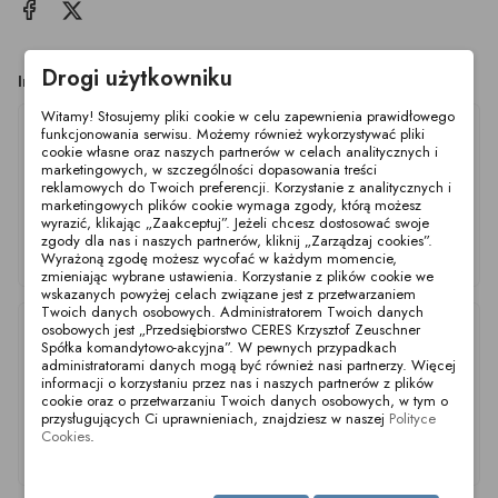
Drogi użytkowniku
Inne produkty z tej kategorii
Witamy! Stosujemy pliki cookie w celu zapewnienia prawidłowego
funkcjonowania serwisu. Możemy również wykorzystywać pliki
cookie własne oraz naszych partnerów w celach analitycznych i
marketingowych, w szczególności dopasowania treści
reklamowych do Twoich preferencji. Korzystanie z analitycznych i
marketingowych plików cookie wymaga zgody, którą możesz
wyrazić, klikając „Zaakceptuj”. Jeżeli chcesz dostosować swoje
zgody dla nas i naszych partnerów, kliknij „Zarządzaj cookies”.
M&S 1,5'' M/M (04)
M&S 1'' M/M (04)
M&S 2" M/M (04)
Wyrażoną zgodę możesz wycofać w każdym momencie,
304P AS+TOP
304P A/S+TOP
304P A/S+TOP
zmieniając wybrane ustawienia. Korzystanie z plików cookie we
wskazanych powyżej celach związane jest z przetwarzaniem
Twoich danych osobowych. Administratorem Twoich danych
osobowych jest „Przedsiębiorstwo CERES Krzysztof Zeuschner
Spółka komandytowo-akcyjna”. W pewnych przypadkach
administratorami danych mogą być również nasi partnerzy. Więcej
informacji o korzystaniu przez nas i naszych partnerów z plików
cookie oraz o przetwarzaniu Twoich danych osobowych, w tym o
przysługujących Ci uprawnieniach, znajdziesz w naszej
Polityce
Cookies
.
M&S 2,5'' M/M (04)
M&S 4'' M/M (04)
M&S 3'' M/M (04)
304P AS+TOP
304P A/S+TOP
304P A/S+TOP