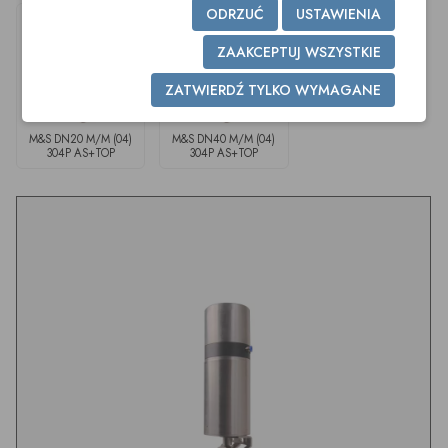
ODRZUĆ
USTAWIENIA
ZAAKCEPTUJ WSZYSTKIE
ZATWIERDŹ TYLKO WYMAGANE
M&S DN20 M/M (04)
M&S DN40 M/M (04)
304P AS+TOP
304P AS+TOP