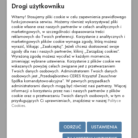
Drogi użytkowniku
Witamy! Stosujemy pliki cookie w celu zapewnienia prawidłowego
funkcjonowania serwisu. Możemy również wykorzystywać pliki
cookie własne oraz naszych partnerów w celach analitycznych i
marketingowych, w szczególności dopasowania treści
reklamowych do Twoich preferencji. Korzystanie z analitycznych i
Zawór dławiący L/M
Zawór dławiący L/M
Zawór dławiący L/M
marketingowych plików cookie wymaga zgody, którą możesz
DN25 304 P NBR
DN80 304 P NBR
DN32 304 P NBR
wyrazić, klikając „Zaakceptuj”. Jeżeli chcesz dostosować swoje
zgody dla nas i naszych partnerów, kliknij „Zarządzaj cookies”.
Wyrażoną zgodę możesz wycofać w każdym momencie,
zmieniając wybrane ustawienia. Korzystanie z plików cookie we
wskazanych powyżej celach związane jest z przetwarzaniem
Twoich danych osobowych. Administratorem Twoich danych
osobowych jest „Przedsiębiorstwo CERES Krzysztof Zeuschner
Spółka komandytowo-akcyjna”. W pewnych przypadkach
administratorami danych mogą być również nasi partnerzy. Więcej
informacji o korzystaniu przez nas i naszych partnerów z plików
Zawór dławiący L/M
Zawór dławiący L/M
Przepustnica L/M
cookie oraz o przetwarzaniu Twoich danych osobowych, w tym o
DN40 304 P NBR
DN50 304 P NBR
DN100 304 P NBR
przysługujących Ci uprawnieniach, znajdziesz w naszej
Polityce
Cookies
.
ODRZUĆ
USTAWIENIA