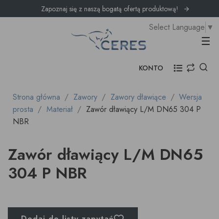
Zapoznaj się z naszą bogatą ofertą produktową!
Select Language
▼
Prz
☰
KONTO
Strona główna
Zawory
Zawory dławiące
Wersja
prosta
Materiał
Zawór dławiący L/M DN65 304 P
NBR
Zawór dławiący L/M DN65
304 P NBR
Dodaj do listy zapytań