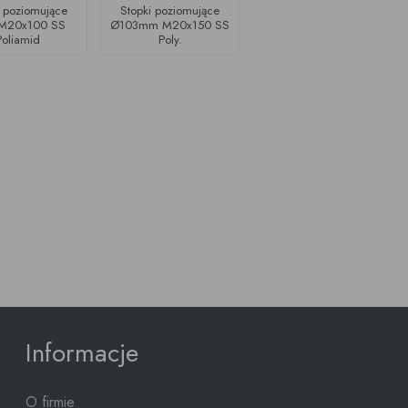
i poziomujące
Stopki poziomujące
M20x100 SS
Ø103mm M20x150 SS
Poliamid
Poly.
Informacje
O firmie