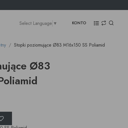
Select Language
▼
KONTO
tny
Stopki poziomujące Ø83 M16x150 SS Poliamid
mujące Ø83
Poliamid
0 SS Poliamid