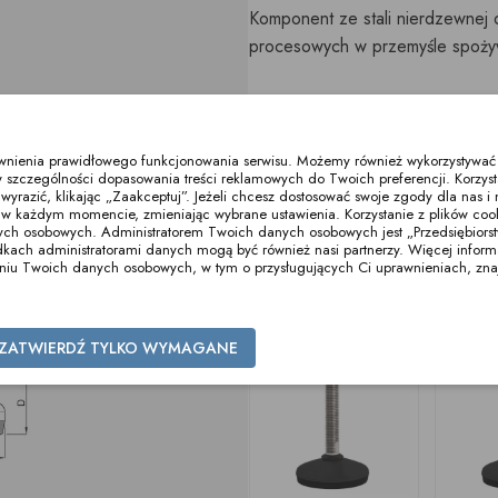
Komponent ze stali nierdzewnej do
procesowych w przemyśle spoży
Termin realizacji do ustal
local_shipping
ewnienia prawidłowego funkcjonowania serwisu. Możemy również wykorzystywać p
 szczególności dopasowania treści reklamowych do Twoich preferencji. Korzyst
razić, klikając „Zaakceptuj”. Jeżeli chcesz dostosować swoje zgody dla nas i n
Podziel się:
w każdym momencie, zmieniając wybrane ustawienia. Korzystanie z plików co
ych osobowych. Administratorem Twoich danych osobowych jest „Przedsiębiors
ch administratorami danych mogą być również nasi partnerzy. Więcej informacj
zaniu Twoich danych osobowych, w tym o przysługujących Ci uprawnieniach, zna
Inne produkty z tej kategorii
ZATWIERDŹ TYLKO WYMAGANE