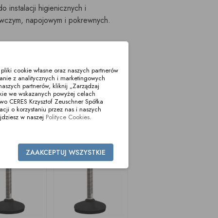
 instalacji higienicznych i
wczym, napojowym i pokrewnych.
enia
liki cookie własne oraz naszych partnerów
anie z analitycznych i marketingowych
aszych partnerów, kliknij „Zarządzaj
okie we wskazanych powyżej celach
two CERES Krzysztof Zeuschner Spółka
i o korzystaniu przez nas i naszych
jdziesz w naszej
Polityce Cookies
.
ZAAKCEPTUJ WSZYSTKIE