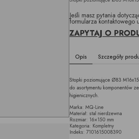
Jeśli masz pytania dotycz
formularza kontaktowego 
ZAPYTAJ O PROD
Opis
Szczegóły prod
Stopki poziomujące Ø83 M16x150
do asortymentu komponentów ze st
higienicznych.
Marka: MQ-Line
Materiał: stal nierdzewna
Rozmiar: 16×150 mm
Kategoria: Kompletny
Indeks: 7101615008390