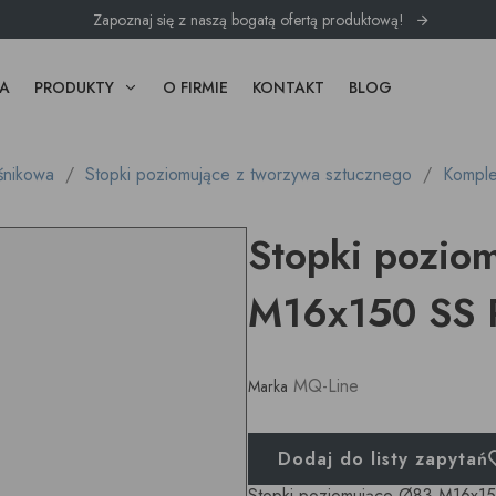
Zapoznaj się z naszą bogatą ofertą produktową!
A
PRODUKTY
O FIRMIE
KONTAKT
BLOG
śnikowa
Stopki poziomujące z tworzywa sztucznego
Komple
Stopki pozio
M16x150 SS 
MQ-Line
Marka
Dodaj do listy zapytań
Stopki poziomujące Ø83 M16x15