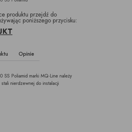
ące produktu przejdź do
używając poniższego przycisku:
UKT
uktu
Opinie
 SS Poliamid marki MQ-Line należy
ali nierdzewnej do instalacji