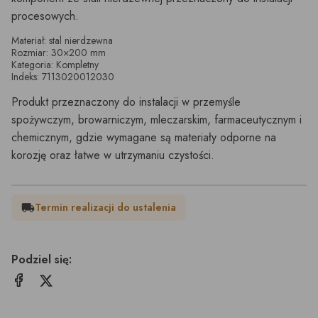
procesowych.
Materiał: stal nierdzewna
Rozmiar: 30×200 mm
Kategoria: Kompletny
Indeks: 7113020012030
Produkt przeznaczony do instalacji w przemyśle
spożywczym, browarniczym, mleczarskim, farmaceutycznym i
chemicznym, gdzie wymagane są materiały odporne na
korozję oraz łatwe w utrzymaniu czystości.
Termin realizacji do ustalenia
local_shipping
Podziel się: