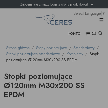
Zapoznaj się z naszą bogatą ofertą produktową!
Select Language
▼
Prz
☰
KONTO
Strona główna
Stopy poziomujące
Standardowy
Stopki poziomujące standardowe
Kompletny
Stopki
poziomujące Ø120mm M30x200 SS EPDM
Stopki poziomujące
Ø120mm M30x200 SS
EPDM