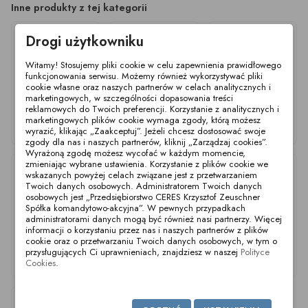
Inne produkty z tej kategorii
Drogi użytkowniku
Witamy! Stosujemy pliki cookie w celu zapewnienia prawidłowego
funkcjonowania serwisu. Możemy również wykorzystywać pliki
cookie własne oraz naszych partnerów w celach analitycznych i
marketingowych, w szczególności dopasowania treści
reklamowych do Twoich preferencji. Korzystanie z analitycznych i
Stopki poziomujące
Stopki poziomujące
Stopki poziomujące
marketingowych plików cookie wymaga zgody, którą możesz
Ø50mm M10x50 SS
Ø50mm M10x50 SS
Ø60mm M10x50 SS
wyrazić, klikając „Zaakceptuj”. Jeżeli chcesz dostosować swoje
NBR
EPDM
NBR
zgody dla nas i naszych partnerów, kliknij „Zarządzaj cookies”.
Wyrażoną zgodę możesz wycofać w każdym momencie,
zmieniając wybrane ustawienia. Korzystanie z plików cookie we
wskazanych powyżej celach związane jest z przetwarzaniem
Twoich danych osobowych. Administratorem Twoich danych
osobowych jest „Przedsiębiorstwo CERES Krzysztof Zeuschner
Spółka komandytowo-akcyjna”. W pewnych przypadkach
administratorami danych mogą być również nasi partnerzy. Więcej
informacji o korzystaniu przez nas i naszych partnerów z plików
cookie oraz o przetwarzaniu Twoich danych osobowych, w tym o
Stopki poziomujące
Stopki poziomujące
Stopki poziomujące
przysługujących Ci uprawnieniach, znajdziesz w naszej
Polityce
Ø60mm M10x50 SS
Ø80mm M10x50 SS
Ø80mm M10x50 SS
Cookies
.
EPDM
NBR
EPDM