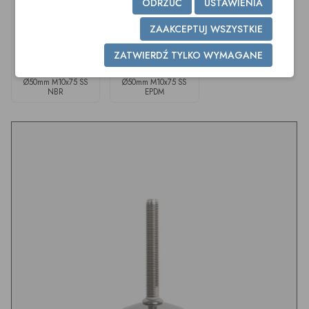
ODRZUĆ
USTAWIENIA
ZAAKCEPTUJ WSZYSTKIE
ZATWIERDŹ TYLKO WYMAGANE
Stopki poziomujące
Stopki poziomujące
Ø50mm M10x75 SS
Ø50mm M10x75 SS
NBR
EPDM