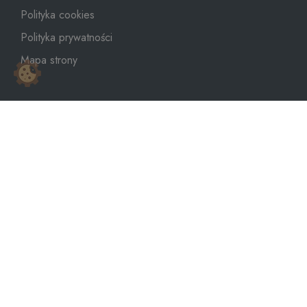
Polityka cookies
Polityka prywatności
Mapa strony
sklep@dozbiornika.pl
+48 601 273 367
Copyright © 2026
WeNet Group S.A.