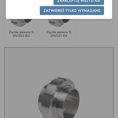
ZAAKCEPTUJ WSZYSTKIE
ZATWIERDŹ TYLKO WYMAGANE
Złączka spawana SL
Złączka spawana SL
DN15-R2 304
DN20-R1 304