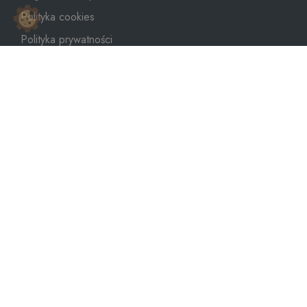
Polityka cookies
Polityka prywatności
Mapa strony
sklep@dozbiornika.pl
+48 601 273 367
Copyright © 2026
WeNet Group S.A.