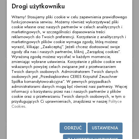
Drogi użytkowniku
Witamy! Stosujemy pliki cookie w celu zapewnienia prawidłowego
funkcjonowania serwisu. Możemy również wykorzystywać pliki
cookie własne oraz naszych partnerów w celach analitycznych i
marketingowych, w szczególności dopasowania treści
reklamowych do Twoich preferencji. Korzystanie z analitycznych i
marketingowych plików cookie wymaga zgody, którą możesz
wyrazić, klikając „Zaakceptuj”. Jeżeli chcesz dostosować swoje
Złączka spawana SL
Złączka spawana SL
Złącze spawane SL
zgody dla nas i naszych partnerów, kliknij „Zarządzaj cookies”.
DN25-R1 304
DN40-R1 304
DN50-R1 304
Wyrażoną zgodę możesz wycofać w każdym momencie,
zmieniając wybrane ustawienia. Korzystanie z plików cookie we
wskazanych powyżej celach związane jest z przetwarzaniem
Twoich danych osobowych. Administratorem Twoich danych
osobowych jest „Przedsiębiorstwo CERES Krzysztof Zeuschner
Spółka komandytowo-akcyjna”. W pewnych przypadkach
administratorami danych mogą być również nasi partnerzy. Więcej
informacji o korzystaniu przez nas i naszych partnerów z plików
cookie oraz o przetwarzaniu Twoich danych osobowych, w tym o
przysługujących Ci uprawnieniach, znajdziesz w naszej
Polityce
Cookies
.
Złączka spawana SL
Złączka spawana SL
Złączka spawana SL
DN32-R1 304
DN20-R2 304
DN10-R2 304
ODRZUĆ
USTAWIENIA