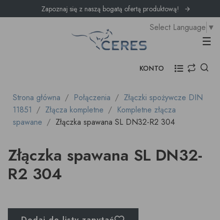
Zapoznaj się z naszą bogatą ofertą produktową!
Select Language
▼
Prz
☰
KONTO
Strona główna
Połączenia
Złączki spożywcze DIN
11851
Złącza kompletne
Kompletne złącza
spawane
Złączka spawana SL DN32-R2 304
Złączka spawana SL DN32-
R2 304
Dodaj do listy zapytań