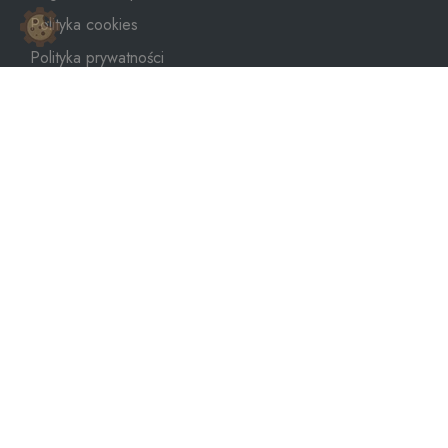
Polityka cookies
Polityka prywatności
Mapa strony
sklep@dozbiornika.pl
+48 601 273 367
Copyright © 2026
WeNet Group S.A.