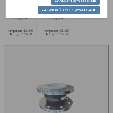
ZAAKCEPTUJ WSZYSTKIE
ZATWIERDŹ TYLKO WYMAGANE
Kompensator DN200
Kompensator DN250
PN10 F/F 316 NBR
PN10 F/F 316 NBR