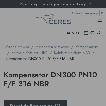
Zapoznaj się z naszą bogatą ofertą produktową!
Select Language
▼
Prz
☰
KONTO
Strona główna
Materiały montażowe
Kompensatory
Kołnierz-Kołnierz NBR
Kołnierz-Kołnierz NBR
Kompensator DN300 PN10 F/F 316 NBR
Kompensator DN300 PN10
F/F 316 NBR
Dodaj do listy zapytań