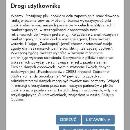
Drogi użytkowniku
Witamy! Stosujemy pliki cookie w celu zapewnienia prawidłowego
funkcjonowania serwisu. Możemy również wykorzystywać pliki
cookie własne oraz naszych partnerów w celach analitycznych i
marketingowych, w szczególności dopasowania treści
reklamowych do Twoich preferencji. Korzystanie z analitycznych i
marketingowych plików cookie wymaga zgody, którą możesz
wyrazić, klikając „Zaakceptuj”. Jeżeli chcesz dostosować swoje
Kompensator DN65
Kompensator DN50
Kompensator DN125
zgody dla nas i naszych partnerów, kliknij „Zarządzaj cookies”.
PN16 F/F 316 NBR
PN16 F/F 316 NBR
PN16 F/F 316 NBR
Wyrażoną zgodę możesz wycofać w każdym momencie,
zmieniając wybrane ustawienia. Korzystanie z plików cookie we
wskazanych powyżej celach związane jest z przetwarzaniem
Twoich danych osobowych. Administratorem Twoich danych
osobowych jest „Przedsiębiorstwo CERES Krzysztof Zeuschner
Spółka komandytowo-akcyjna”. W pewnych przypadkach
administratorami danych mogą być również nasi partnerzy. Więcej
informacji o korzystaniu przez nas i naszych partnerów z plików
cookie oraz o przetwarzaniu Twoich danych osobowych, w tym o
przysługujących Ci uprawnieniach, znajdziesz w naszej
Polityce
Cookies
.
Kompensator DN100
Kompensator DN80
Kompensator DN150
PN16 F/F 316 NBR
PN16 F/F 316 NBR
PN16 F/F 316 NBR
ODRZUĆ
USTAWIENIA