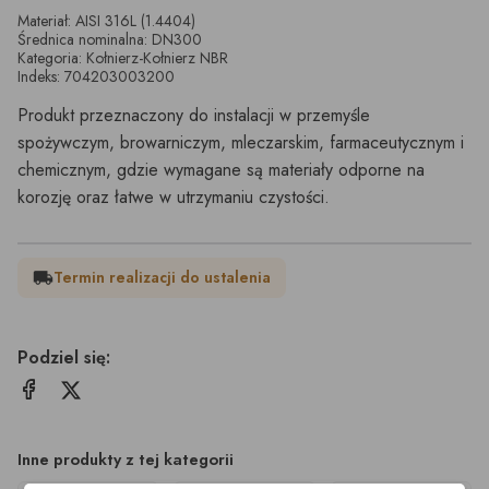
Materiał: AISI 316L (1.4404)
Średnica nominalna: DN300
Kategoria: Kołnierz-Kołnierz NBR
Indeks: 704203003200
Produkt przeznaczony do instalacji w przemyśle
spożywczym, browarniczym, mleczarskim, farmaceutycznym i
chemicznym, gdzie wymagane są materiały odporne na
korozję oraz łatwe w utrzymaniu czystości.
Termin realizacji do ustalenia
local_shipping
Podziel się:
Inne produkty z tej kategorii