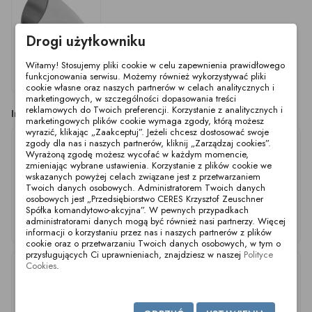
Drogi użytkowniku
Witamy! Stosujemy pliki cookie w celu zapewnienia prawidłowego
Kolano spawalnicze
funkcjonowania serwisu. Możemy również wykorzystywać pliki
45° 85.0x2.0 304B 0.8
cookie własne oraz naszych partnerów w celach analitycznych i
marketingowych, w szczególności dopasowania treści
reklamowych do Twoich preferencji. Korzystanie z analitycznych i
Inne produkty z tej kategorii
marketingowych plików cookie wymaga zgody, którą możesz
wyrazić, klikając „Zaakceptuj”. Jeżeli chcesz dostosować swoje
zgody dla nas i naszych partnerów, kliknij „Zarządzaj cookies”.
Wyrażoną zgodę możesz wycofać w każdym momencie,
zmieniając wybrane ustawienia. Korzystanie z plików cookie we
wskazanych powyżej celach związane jest z przetwarzaniem
Twoich danych osobowych. Administratorem Twoich danych
osobowych jest „Przedsiębiorstwo CERES Krzysztof Zeuschner
Spółka komandytowo-akcyjna”. W pewnych przypadkach
administratorami danych mogą być również nasi partnerzy. Więcej
Kolano spawalnicze
Kolano spawalnicze
Kolano spawalnicze
informacji o korzystaniu przez nas i naszych partnerów z plików
45° 23.0x1.5 316B 0.8
45° 19.0x1.5 316B 0.8
45° 29.0x1.5 316B 0.8
cookie oraz o przetwarzaniu Twoich danych osobowych, w tym o
przysługujących Ci uprawnieniach, znajdziesz w naszej
Polityce
Cookies
.