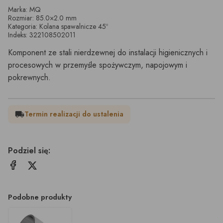
Marka: MQ
Rozmiar: 85.0×2.0 mm
Kategoria: Kolana spawalnicze 45º
Indeks: 322108502011
Komponent ze stali nierdzewnej do instalacji higienicznych i
procesowych w przemyśle spożywczym, napojowym i
pokrewnych.
Termin realizacji do ustalenia
local_shipping
Podziel się:
Podobne produkty