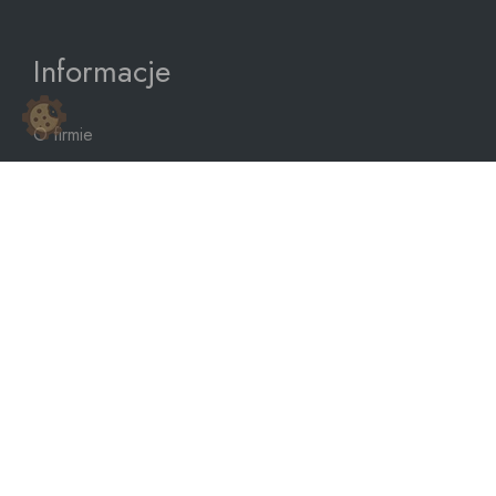
Informacje
O firmie
Regulamin sklepu
Polityka cookies
Polityka prywatności
Mapa strony
sklep@dozbiornika.pl
+48 601 273 367