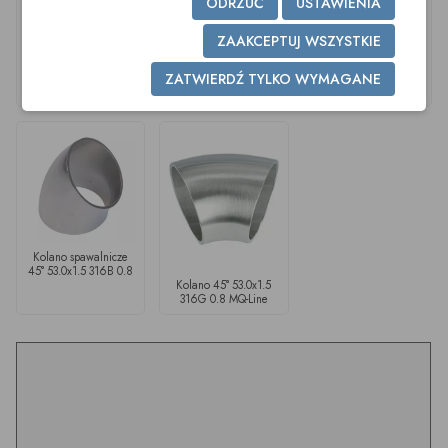
ODRZUĆ
USTAWIENIA
ZAAKCEPTUJ WSZYSTKIE
Kolano spawalnicze
45° 41.0x1.5 316B 0.8
ZATWIERDŹ TYLKO WYMAGANE
Kolano 45° 29.0x1.5
Kolano 45° 41.0x1.5
316G 0.8 MQ-Line
316G 0.8 MQ-Line
Kolano spawalnicze
45° 53.0x1.5 316B 0.8
Kolano 45° 53.0x1.5
316G 0.8 MQ-Line