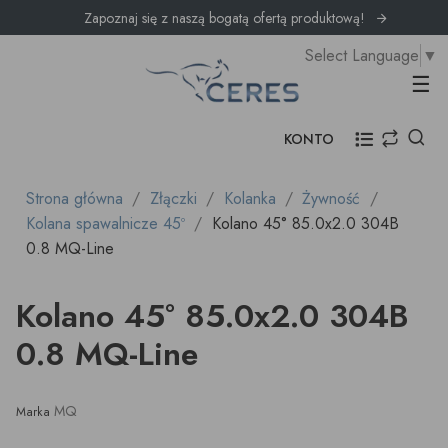
Zapoznaj się z naszą bogatą ofertą produktową!
Select Language
▼
Prz
☰
KONTO
Strona główna
Złączki
Kolanka
Żywność
Kolana spawalnicze 45º
Kolano 45° 85.0x2.0 304B
0.8 MQ-Line
Kolano 45° 85.0x2.0 304B
0.8 MQ-Line
MQ
Marka