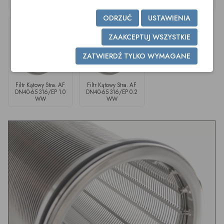
316/EPDM 0.2WW
316/EPDM 0.4WW
316/EP 0.5 WW
ODRZUĆ
USTAWIENIA
ZAAKCEPTUJ WSZYSTKIE
ZATWIERDŹ TYLKO WYMAGANE
Filtr Kątowy Stra. AF
Filtr Kątowy Stra. AF
DN40-65 316/EP 1.0
DN40-65 316/EP 0.2
WW
WW