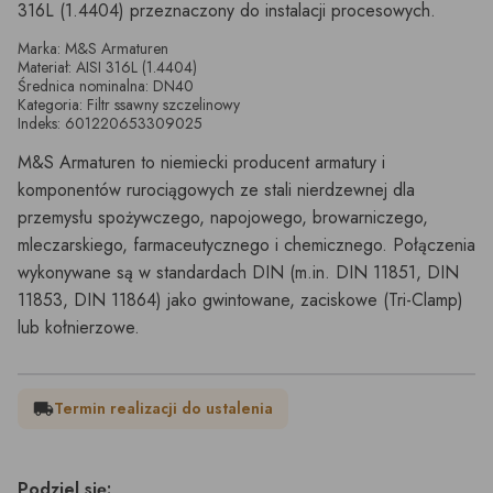
316L (1.4404) przeznaczony do instalacji procesowych.
Marka: M&S Armaturen
Materiał: AISI 316L (1.4404)
Średnica nominalna: DN40
Kategoria: Filtr ssawny szczelinowy
Indeks: 601220653309025
M&S Armaturen to niemiecki producent armatury i
komponentów rurociągowych ze stali nierdzewnej dla
przemysłu spożywczego, napojowego, browarniczego,
mleczarskiego, farmaceutycznego i chemicznego. Połączenia
wykonywane są w standardach DIN (m.in. DIN 11851, DIN
11853, DIN 11864) jako gwintowane, zaciskowe (Tri-Clamp)
lub kołnierzowe.
Termin realizacji do ustalenia
local_shipping
Podziel się: