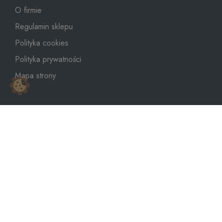
O firmie
Regulamin sklepu
Polityka cookies
Polityka prywatności
Mapa strony
sklep@dozbiornika.pl
+48 601 273 367
Copyright © 2026
WeNet Group S.A.