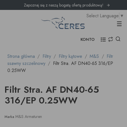
Zapoznaj się z naszą bogatą ofertą produktową!
Select Language
▼
Prz
☰
KONTO
Strona główna
Filtry
Filtry kątowe
M&S
Filtr
ssawny szczelinowy
Filtr Stra. AF DN40-65 316/EP
0.25WW
Filtr Stra. AF DN40-65
316/EP 0.25WW
M&S Armaturen
Marka