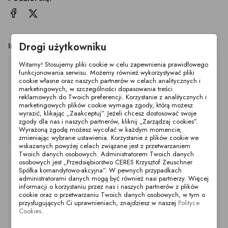
Drogi użytkowniku
Inne produkty z tej kategorii
Witamy! Stosujemy pliki cookie w celu zapewnienia prawidłowego
funkcjonowania serwisu. Możemy również wykorzystywać pliki
cookie własne oraz naszych partnerów w celach analitycznych i
marketingowych, w szczególności dopasowania treści
reklamowych do Twoich preferencji. Korzystanie z analitycznych i
marketingowych plików cookie wymaga zgody, którą możesz
wyrazić, klikając „Zaakceptuj”. Jeżeli chcesz dostosować swoje
zgody dla nas i naszych partnerów, kliknij „Zarządzaj cookies”.
Filtr Strnr. AF 40-65
Filtr kątowy Stra. AF
Filtr Stra. AF DN25-32
Wyrażoną zgodę możesz wycofać w każdym momencie,
316/EP 0.05 WW
DN40-65 316/EP 0.1
316/EPDM 0.1WW
zmieniając wybrane ustawienia. Korzystanie z plików cookie we
WW
wskazanych powyżej celach związane jest z przetwarzaniem
Twoich danych osobowych. Administratorem Twoich danych
osobowych jest „Przedsiębiorstwo CERES Krzysztof Zeuschner
Spółka komandytowo-akcyjna”. W pewnych przypadkach
administratorami danych mogą być również nasi partnerzy. Więcej
informacji o korzystaniu przez nas i naszych partnerów z plików
cookie oraz o przetwarzaniu Twoich danych osobowych, w tym o
przysługujących Ci uprawnieniach, znajdziesz w naszej
Polityce
Cookies
.
Filtr Stra. AF DN25-32
Filtr Stra. AF DN25-32
Filtr Stra. AF DN40-65