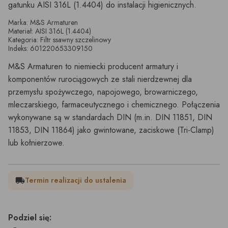
gatunku AISI 316L (1.4404) do instalacji higienicznych.
Marka: M&S Armaturen
Materiał: AISI 316L (1.4404)
Kategoria: Filtr ssawny szczelinowy
Indeks: 601220653309150
M&S Armaturen to niemiecki producent armatury i
komponentów rurociągowych ze stali nierdzewnej dla
przemysłu spożywczego, napojowego, browarniczego,
mleczarskiego, farmaceutycznego i chemicznego. Połączenia
wykonywane są w standardach DIN (m.in. DIN 11851, DIN
11853, DIN 11864) jako gwintowane, zaciskowe (Tri-Clamp)
lub kołnierzowe.
Termin realizacji do ustalenia
local_shipping
Podziel się: