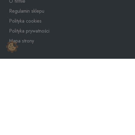
O firmie
Regulamin sklepu
Polityka cookies
Polityka prywatności
Mapa strony
sklep@dozbiornika.pl
+48 601 273 367
Copyright © 2026
WeNet Group S.A.