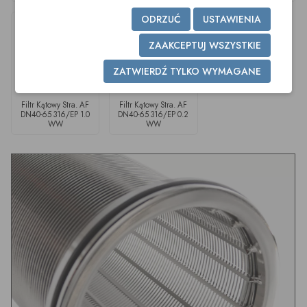
ODRZUĆ
USTAWIENIA
ZAAKCEPTUJ WSZYSTKIE
ZATWIERDŹ TYLKO WYMAGANE
Filtr Kątowy Stra. AF
Filtr Kątowy Stra. AF
DN40-65 316/EP 1.0
DN40-65 316/EP 0.2
WW
WW