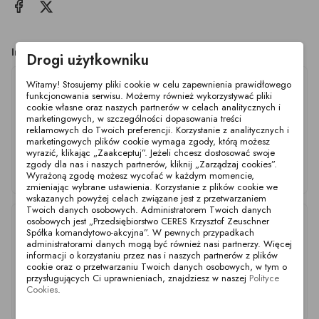
Inne produkty z tej kategorii
Drogi użytkowniku
Witamy! Stosujemy pliki cookie w celu zapewnienia prawidłowego
funkcjonowania serwisu. Możemy również wykorzystywać pliki
cookie własne oraz naszych partnerów w celach analitycznych i
marketingowych, w szczególności dopasowania treści
reklamowych do Twoich preferencji. Korzystanie z analitycznych i
marketingowych plików cookie wymaga zgody, którą możesz
wyrazić, klikając „Zaakceptuj”. Jeżeli chcesz dostosować swoje
Filtr Strnr. AF 40-65
Filtr kątowy Stra. AF
Filtr Stra. AF DN25-32
zgody dla nas i naszych partnerów, kliknij „Zarządzaj cookies”.
316/EP 0.05 WW
DN40-65 316/EP 0.1
316/EPDM 0.1WW
Wyrażoną zgodę możesz wycofać w każdym momencie,
WW
zmieniając wybrane ustawienia. Korzystanie z plików cookie we
wskazanych powyżej celach związane jest z przetwarzaniem
Twoich danych osobowych. Administratorem Twoich danych
osobowych jest „Przedsiębiorstwo CERES Krzysztof Zeuschner
Spółka komandytowo-akcyjna”. W pewnych przypadkach
administratorami danych mogą być również nasi partnerzy. Więcej
informacji o korzystaniu przez nas i naszych partnerów z plików
cookie oraz o przetwarzaniu Twoich danych osobowych, w tym o
przysługujących Ci uprawnieniach, znajdziesz w naszej
Polityce
Cookies
.
Filtr Stra. AF DN25-32
Filtr Stra. AF DN25-32
Filtr Stra. AF DN40-65
316/EPDM 0.2WW
316/EPDM 0.4WW
316/EP 0.5 WW