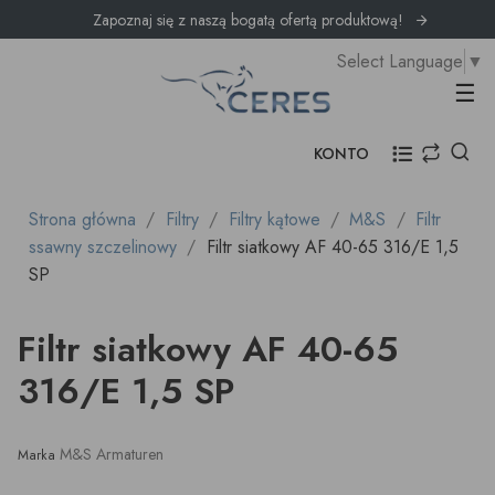
Zapoznaj się z naszą bogatą ofertą produktową!
Select Language
▼
Prz
☰
KONTO
Strona główna
Filtry
Filtry kątowe
M&S
Filtr
ssawny szczelinowy
Filtr siatkowy AF 40-65 316/E 1,5
SP
Filtr siatkowy AF 40-65
316/E 1,5 SP
M&S Armaturen
Marka