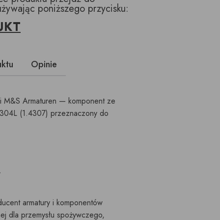
używając poniższego przycisku:
UKT
uktu
Opinie
rki M&S Armaturen — komponent ze
I 304L (1.4307) przeznaczony do
y
ducent armatury i komponentów
nej dla przemysłu spożywczego,