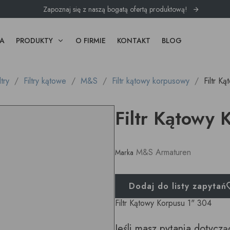
Zapoznaj się z naszą bogatą ofertą produktową!
A
PRODUKTY
O FIRMIE
KONTAKT
BLOG
ltry
Filtry kątowe
M&S
Filtr kątowy korpusowy
Filtr K
Filtr Kątowy 
M&S Armaturen
Marka
Dodaj do listy zapytań
Filtr Kątowy Korpusu 1" 304
Jeśli masz pytania dotycz