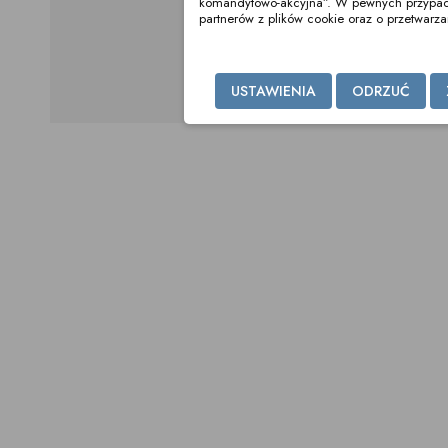
komandytowo-akcyjna”. W pewnych przypadka
partnerów z plików cookie oraz o przetwar
USTAWIENIA
ODRZUĆ