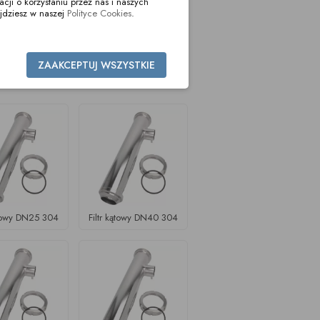
i o korzystaniu przez nas i naszych
jdziesz w naszej
Polityce Cookies
.
ZAAKCEPTUJ WSZYSTKIE
ątowy DN25 304
Filtr kątowy DN40 304