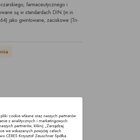
czarskiego, farmaceutycznego i
ywane są w standardach DIN (m.in.
4) jako gwintowane, zaciskowe (Tri-
enia
liki cookie własne oraz naszych partnerów
anie z analitycznych i marketingowych
aszych partnerów, kliknij „Zarządzaj
okie we wskazanych powyżej celach
two CERES Krzysztof Zeuschner Spółka