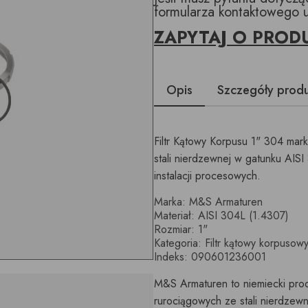
formularza kontaktowego 
ZAPYTAJ O PROD
Opis
Szczegóły prod
Filtr Kątowy Korpusu 1" 304 ma
stali nierdzewnej w gatunku AIS
instalacji procesowych.
Marka: M&S Armaturen
Materiał: AISI 304L (1.4307)
Rozmiar: 1"
Kategoria: Filtr kątowy korpusow
Indeks: 090601236001
M&S Armaturen to niemiecki pro
rurociągowych ze stali nierdzew