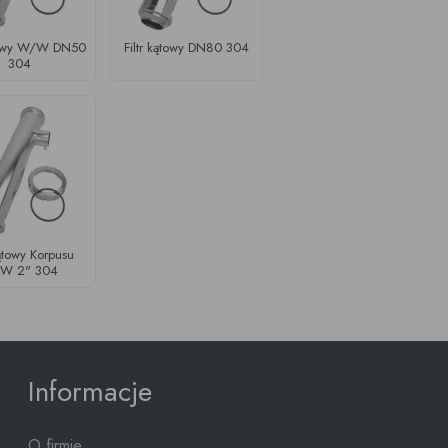
ątowy W/W DN50
Filtr kątowy DN80 304
304
Kątowy Korpusu
W 2" 304
Informacje
O firmie