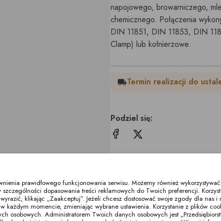
napojowego, browarniczego, mle
chemicznego. Połączenia wykon
DIN 11851, DIN 11853, DIN 1186
Clamp) lub kołnierzowe.
Termin realizacji do ustal
local_shipping
Podziel się:
Podobne produkty
ewnienia prawidłowego funkcjonowania serwisu. Możemy również wykorzystywać p
 szczególności dopasowania treści reklamowych do Twoich preferencji. Korzyst
razić, klikając „Zaakceptuj”. Jeżeli chcesz dostosować swoje zgody dla nas i n
w każdym momencie, zmieniając wybrane ustawienia. Korzystanie z plików co
ych osobowych. Administratorem Twoich danych osobowych jest „Przedsiębiors