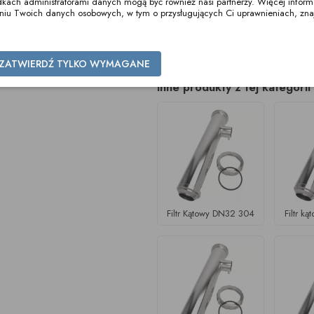
ch administratorami danych mogą być również nasi partnerzy. Więcej informacj
zaniu Twoich danych osobowych, w tym o przysługujących Ci uprawnieniach, zna
Korpus Filtra Kątowego
1" 316
ZATWIERDŹ TYLKO WYMAGANE
Inne produkty z tej kategorii
Filtr Kątowy DN32 304
Filtr k