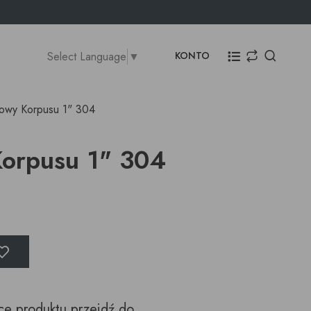
Select Language
▼
KONTO
ątowy Korpusu 1" 304
Korpusu 1" 304
ące produktu przejdź do