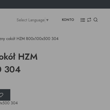
Select Language
▼
KONTO
czny cokół HZM 800x100x500 304
cokół HZM
0 304
0x500 304