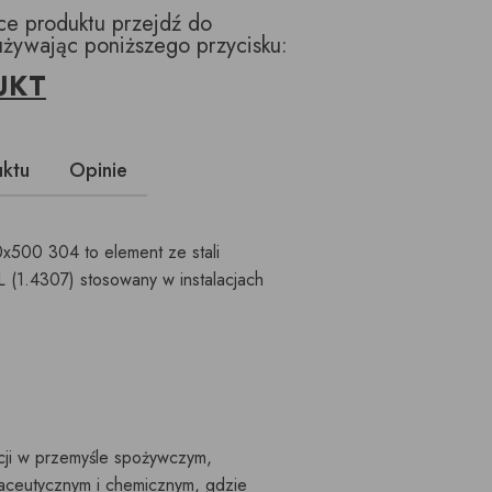
ące produktu przejdź do
używając poniższego przycisku:
UKT
uktu
Opinie
500 304 to element ze stali
 (1.4307) stosowany w instalacjach
cji w przemyśle spożywczym,
maceutycznym i chemicznym, gdzie