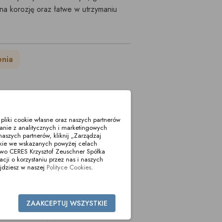
a korozję oraz łatwe w utrzymaniu
enia
liki cookie własne oraz naszych partnerów
anie z analitycznych i marketingowych
aszych partnerów, kliknij „Zarządzaj
okie we wskazanych powyżej celach
two CERES Krzysztof Zeuschner Spółka
i o korzystaniu przez nas i naszych
jdziesz w naszej
Polityce Cookies
.
ZAAKCEPTUJ WSZYSTKIE