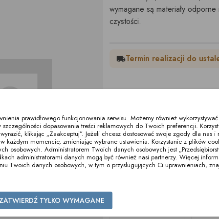
wymagane są materiały odporne n
czystości.
Termin realizacji do ustal
local_shipping
Podziel się:
ewnienia prawidłowego funkcjonowania serwisu. Możemy również wykorzystywać p
 szczególności dopasowania treści reklamowych do Twoich preferencji. Korzyst
razić, klikając „Zaakceptuj”. Jeżeli chcesz dostosować swoje zgody dla nas i n
Inne produkty z tej kategorii
w każdym momencie, zmieniając wybrane ustawienia. Korzystanie z plików co
ych osobowych. Administratorem Twoich danych osobowych jest „Przedsiębiors
ch administratorami danych mogą być również nasi partnerzy. Więcej informacj
zaniu Twoich danych osobowych, w tym o przysługujących Ci uprawnieniach, zna
ZATWIERDŹ TYLKO WYMAGANE