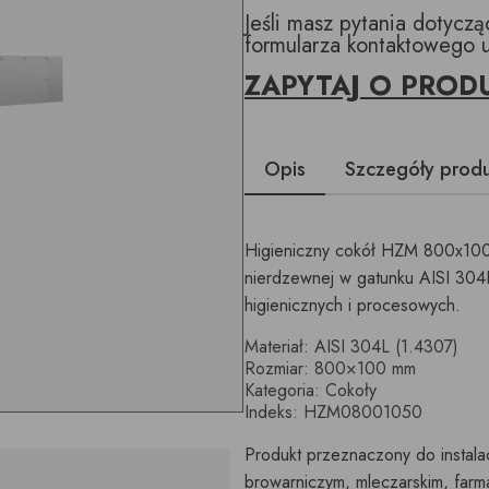
Jeśli masz pytania dotycz
formularza kontaktowego 
ZAPYTAJ O PROD
Opis
Szczegóły prod
Higieniczny cokół HZM 800x100x
nierdzewnej w gatunku AISI 304L
higienicznych i procesowych.
Materiał: AISI 304L (1.4307)
Rozmiar: 800×100 mm
Kategoria: Cokoły
Indeks: HZM08001050
Produkt przeznaczony do instala
browarniczym, mleczarskim, far