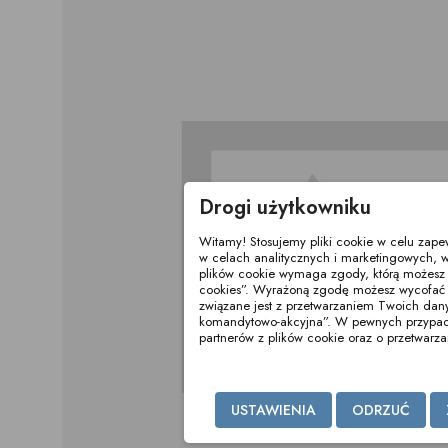
Drogi użytkowniku
Witamy! Stosujemy pliki cookie w celu zap
w celach analitycznych i marketingowych, w
plików cookie wymaga zgody, którą możesz wy
cookies”. Wyrażoną zgodę możesz wycofać 
związane jest z przetwarzaniem Twoich dan
komandytowo-akcyjna”. W pewnych przypadka
partnerów z plików cookie oraz o przetwar
USTAWIENIA
ODRZUĆ