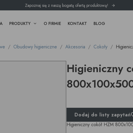
Zapoznaj się z naszą bogatą ofertą produktową!
A
PRODUKTY
O FIRMIE
KONTAKT
BLOG
owe
Obudowy higieniczne
Akcesoria
Cokoły
Higieni
Higieniczny 
800x100x50
Dodaj do listy zapytań
Higieniczny cokół HZM 800x10